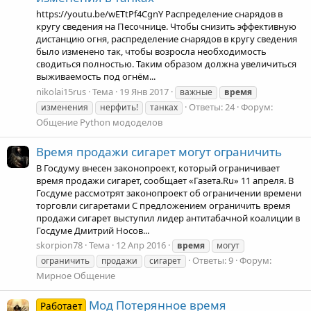
https://youtu.be/wETtPf4CgnY Распределение снарядов в
кругу сведения на Песочнице. Чтобы снизить эффективную
дистанцию огня, распределение снарядов в кругу сведения
было изменено так, чтобы возросла необходимость
сводиться полностью. Таким образом должна увеличиться
выживаемость под огнём...
nikolai15rus
Тема
19 Янв 2017
важные
время
Ответы: 24
Форум:
изменения
нерфить!
танках
Общение Python мододелов
Время продажи сигарет могут ограничить
В Госдуму внесен законопроект, который ограничивает
время продажи сигарет, сообщает «Газета.Ru» 11 апреля. В
Госдуме рассмотрят законопроект об ограничении времени
торговли сигаретами С предложением ограничить время
продажи сигарет выступил лидер антитабачной коалиции в
Госдуме Дмитрий Носов...
skorpion78
Тема
12 Апр 2016
время
могут
Ответы: 9
Форум:
ограничить
продажи
сигарет
Мирное Общение
Мод Потерянное время
Работает