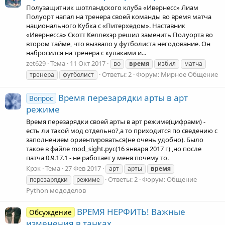
Полузащитник шотландского клуба «Ивернесс» Лиам
Полуорт напал на тренера своей команды во время матча
национального Кубка с «Питерхедом». Наставник
«Ивернесса» Скотт Келлехэр решил заменить Полуорта во
втором тайме, что вызвало у футболиста негодование. Он
набросился на тренера с кулаками и...
zet629
Тема
11 Окт 2017
во
время
избил
матча
Ответы: 2
Форум:
Мирное Общение
тренера
футболист
Время перезарядки арты в арт
Вопрос
режиме
Время перезарядки своей арты в арт режиме(цифрами) -
есть ли такой мод отдельно?,а то приходится по сведению с
заполнением ориентироваться(не очень удобно). Было
такое в файле mod_sight.pyc(16 ‎января ‎2017 ‎г) ,но после
патча 0.9.17.1 - не работает у меня почему то.
Крэк
Тема
27 Фев 2017
арт
арты
время
Ответы: 2
Форум:
Общение
перезарядки
режиме
Python мододелов
ВРЕМЯ НЕРФИТЬ! Важные
Обсуждение
изменения в танках