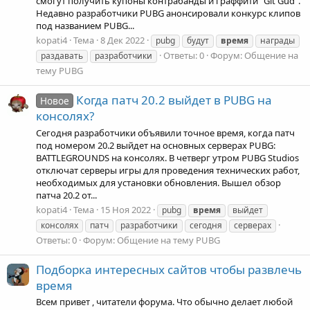
смогут получить купоны контрабанды и граффити "Git Gud".
Недавно разработчики PUBG анонсировали конкурс клипов
под названием PUBG...
kopati4
Тема
8 Дек 2022
pubg
будут
время
награды
Ответы: 0
Форум:
Общение на
раздавать
разработчики
тему PUBG
Когда патч 20.2 выйдет в PUBG на
Новое
консолях?
Сегодня разработчики объявили точное время, когда патч
под номером 20.2 выйдет на основных серверах PUBG:
BATTLEGROUNDS на консолях. В четверг утром PUBG Studios
отключат серверы игры для проведения технических работ,
необходимых для установки обновления. Вышел обзор
патча 20.2 от...
kopati4
Тема
15 Ноя 2022
pubg
время
выйдет
консолях
патч
разработчики
сегодня
серверах
Ответы: 0
Форум:
Общение на тему PUBG
Подборка интересных сайтов чтобы развлечь
время
Всем привет , читатели форума. Что обычно делает любой