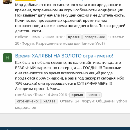
Мод добавляет в окно системного чата в ангаре данные о
времени, потраченном на игру.Особенности модификации
Показывает дату начала текущей сессии и ее длительность.
Количество проведенных сражений, время на них
потраченное, а также время последнего боя. Показ средней
длительности...
rudicon
Тема
23 Фев 2016
Ответы:
время
потерянное
20
Форум:
Разрешенные моды для Танков (WoT)
Время ХАЛЯВЫ НА ЗОЛОТО ограничено!
R
Как бы это не было смешно, но валентайн и матильда это
РЕАЛЬНЫЙ фармер, но не серы, а ...... ГОЛДЫ!!!!! Таковыми
они становятся во время всевозможных акций (когда
продаются с 50% скидкой), а раз в год (аккурат сегодня, ибо
75% скидки) они превращаются в СУПЕР-ФАРМЕРЫ!!!
Алгоритм прост: 1. Уже...
rom64rus
Тема
14 Фев 2016
время
золото
Ответы: 24
Форум:
Общение Python
ограничено!
халява
мододелов