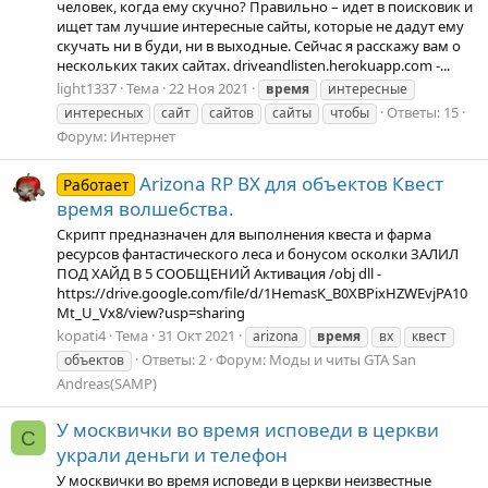
человек, когда ему скучно? Правильно – идет в поисковик и
ищет там лучшие интересные сайты, которые не дадут ему
скучать ни в буди, ни в выходные. Сейчас я расскажу вам о
нескольких таких сайтах. driveandlisten.herokuapp.com -...
light1337
Тема
22 Ноя 2021
время
интересные
Ответы: 15
интересных
сайт
сайтов
сайты
чтобы
Форум:
Интернет
Arizona RP ВХ для объектов Квест
Работает
время волшебства.
Скрипт предназначен для выполнения квеста и фарма
ресурсов фантастического леса и бонусом осколки ЗАЛИЛ
ПОД ХАЙД В 5 СООБЩЕНИЙ Активация /obj dll -
https://drive.google.com/file/d/1HemasK_B0XBPixHZWEvjPA10
Mt_U_Vx8/view?usp=sharing
kopati4
Тема
31 Окт 2021
arizona
время
вх
квест
Ответы: 2
Форум:
Моды и читы GTA San
объектов
Andreas(SAMP)
У москвички во время исповеди в церкви
C
украли деньги и телефон
У москвички во время исповеди в церкви неизвестные