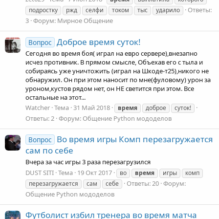
Ответы:
подростку
ржд
селфи
током
тыс
ударило
3
Форум:
Мирное Общение
Доброе время суток!
Вопрос
Сегодня во время боя( играл на евро сервере),внезапно
исчез противник. В прямом смысле, Объехав его с тыла и
собираясь уже уничтожить (играл на Шкоде-т25),никого не
обнаружил. Он при этом наносит по мне(фуловому) урон за
уроном,кустов рядом нет, он НЕ светится при этом. Все
остальные на этот...
Watcher
Тема
31 Май 2018
время
доброе
суток!
Ответы: 2
Форум:
Общение Python мододелов
Во время игры Комп перезагружается
Вопрос
сам по себе
Вчера за час игры 3 раза перезагрузился
DUST SITI
Тема
19 Окт 2017
во
время
игры
комп
Ответы: 20
Форум:
перезагружается
сам
себе
Общение Python мододелов
Футболист избил тренера во время матча