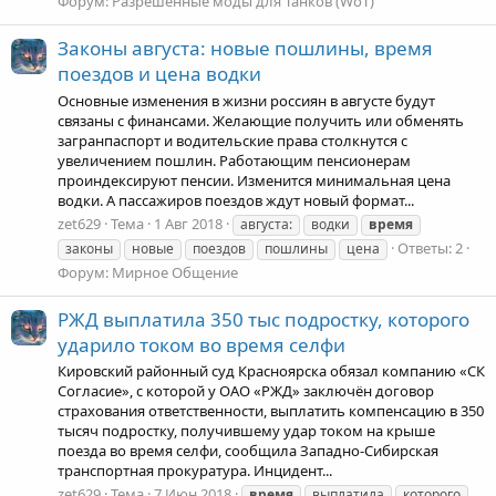
Форум:
Разрешенные моды для Танков (WoT)
Законы августа: новые пошлины, время
поездов и цена водки
Основные изменения в жизни россиян в августе будут
связаны с финансами. Желающие получить или обменять
загранпаспорт и водительские права столкнутся с
увеличением пошлин. Работающим пенсионерам
проиндексируют пенсии. Изменится минимальная цена
водки. А пассажиров поездов ждут новый формат...
zet629
Тема
1 Авг 2018
августа:
водки
время
Ответы: 2
законы
новые
поездов
пошлины
цена
Форум:
Мирное Общение
РЖД выплатила 350 тыс подростку, которого
ударило током во время селфи
Кировский районный суд Красноярска обязал компанию «СК
Согласие», с которой у ОАО «РЖД» заключён договор
страхования ответственности, выплатить компенсацию в 350
тысяч подростку, получившему удар током на крыше
поезда во время селфи, сообщила Западно-Сибирская
транспортная прокуратура. Инцидент...
zet629
Тема
7 Июн 2018
время
выплатила
которого