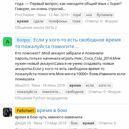
года. — Первый вопрос: как находите общий язык с Super?
Говорят, он очень строгий...
ProCheater
Тема
12 Авг 2019
royal
«на
буткемпа
Ответы: 0
Форум:
время
сдали
телефоны»
тоже
Общение около DoTa 2
Если у кого-то есть свободное время
Вопрос
A
то пожалуйста помогите...
Кто поможет? :Мой аккаунт забрали и поменяли
пароль,только начинала играть.Ник:_Coca_Cola_2014.Мне
нужен новый аккаунт.Сама я не умею создавать новые
аккаунты.Если у кого-то есть свободное время то
пожалуйста помогите.Моя мечта:10000+ боев.Извините если
помешала
Alisa313
Тема
18 Июн 2019
время
если
кого-то
Ответы: 0
Форум:
пожалуйста
помогите...
свободное
Общение Python мододелов
время в бою
Работает
время в бою чуть немного изменила
ДАША 19
Тема
13 Мар 2019
Ответы: 0
бою
время