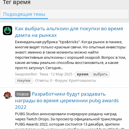
Тег время
Подходящие темы
Как выбрать альткоин для покупки во время
дампа на рынках
Еженедельная рубрика "tips&tricks". Когда рынок в панике,
многие видят только красные свечи. Но опытные инвесторы
знают: именно в такие моменты можно найти
перспективные альткоины с хорошей скидкой. Вопрос в том,
какие активы реально способны восстановиться, а какие
просто затухнут. Сегодня...
SwapsterBot
Тема
12 Мар 2025
время
выбрать
Ответы: 0
Форум:
Криптовалюты
покупки
Разработчики будут раздавать
Новое
награды во время церемонии pubg awards
2022
PUBG Studios анонсировали очередную раздачу наград
через Twitch Drops. За просмотр официальной трансляции
PUBG Awards 2022, которая состоится 13 декабря, зрители