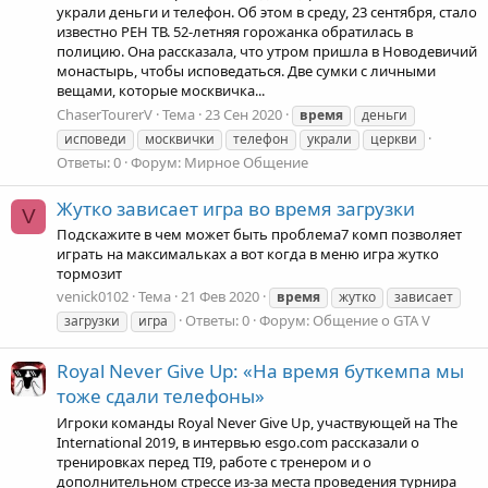
украли деньги и телефон. Об этом в среду, 23 сентября, стало
известно РЕН ТВ. 52-летняя горожанка обратилась в
полицию. Она рассказала, что утром пришла в Новодевичий
монастырь, чтобы исповедаться. Две сумки с личными
вещами, которые москвичка...
ChaserTourerV
Тема
23 Сен 2020
время
деньги
исповеди
москвички
телефон
украли
церкви
Ответы: 0
Форум:
Мирное Общение
Жутко зависает игра во время загрузки
V
Подскажите в чем может быть проблема7 комп позволяет
играть на максимальках а вот когда в меню игра жутко
тормозит
venick0102
Тема
21 Фев 2020
время
жутко
зависает
Ответы: 0
Форум:
Общение о GTA V
загрузки
игра
Royal Never Give Up: «На время буткемпа мы
тоже сдали телефоны»
Игроки команды Royal Never Give Up, участвующей на The
International 2019, в интервью esgo.com рассказали о
тренировках перед TI9, работе с тренером и о
дополнительном стрессе из-за места проведения турнира