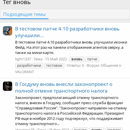
Тег вновь
Подходящие темы
В тестовом патче 4.10 разработчики вновь
улучшили...
В тестовом патче 4.10 разработчики вновь улучшили иконки
Фейд. На этот раз на панели отображения агентов сверху, а
также на мини-карте.
light1337
Тема
15 Май 2022
вновь
патче
Ответы: 0
Форум:
Общение о
разработчики
тестовом
VALORANT
В Госдуму вновь внесли законопроект о
полной отмене транспортного налога
Законопроект, предполагающий отмену транспортного
налога, внесен в Госдуму, сообщает пресс-служба фракции
"Справедливая Россия". "Законопроект направлен на отмену
транспортного налога в Российской Федерации. Президент
РФ еще в ноябре 2012 году подчеркнул, что поддерживает
отмену транспортного...
skorpion78
Тема
26 Фев 2016
внесли
вновь
госдуму