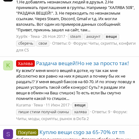
1.Не добавлять незнакомых людей в друзья. 2.Не
принимать приглашения в группы. Например "ХАЛЯВА 50$",
"РАЗДАЧА ВЕЩЕЙ!". 3. Не переходить по незнакомым
ссылкам. Через Steam, Discord, Gmail и т.д. Их могли
взломать. Вот один из примеров данных сообщений:
"Привет, прикинь зашел на сайт, там...
Xyp9x
Тема
26 Ноя 2017
steam
аккаунт
вещи
Ответы: 0
Форум:
Читы, скрипты, конфиги
сберечь
свои
для CS
Раздача вещей!Но не за просто так!
Халява
K
Ку всем!У меня много вещей в дотке, ну так как мне
абсолютно все равно на них я решил а почему бы их не
раздать!? У меня вещей баксов на 60-70. И по этому поводу я
решил устроить такой себе конкурс! Суть? я раздам эти
вещи в обмен на Ваш стишок) То есть если Вы смутно
помните какой то стишок...
Kurama
Тема
11 Июн 2017
вещи
Ответы: 9
Форум:
пиши стихи получай скины
халява
Читы, моды, скрипты, рынок в DoTa 2
Куплю вещи csgo за 65-70% от тп
Покупаю
S