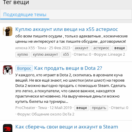
Тег вещи
Подходящие темы
Куплю аккаунт или вещи на х55 астериос
обо всем пишите осудим , только адекватные , космические
ценны не интересуют а так пишите обсудим , договоримся!
илюха Х55
Тема
25 Фев 2023
аккаунт
астериос
вещи
Ответы: 0
Форум:
Lineage 2
куплю
куплю аккаунт
х55
Как продать вещи в Dota 2?
Вопрос
У каждого, кто играет в Dota 2, скопилась в арсенале куча
вещей. Не все ещё знают, но шмотки (или шмот) на героев
Dota 2 можно выгодно продать с помощью Steam. Сделать
это легко, а покупатели, что самое важное, находятся
практически мгновенно. На вырученные деньги можно
купить билеты на турниры...
ProCheater
Тема
12 Май 2019
Ответы: 0
вещи
продать
Форум:
Общение около DoTa 2
Как сберечь свои вещи и аккаунт в Steam