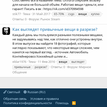
Собственно все в названии темы. Оплата сбербанк Возьму
для начала не большой объём. Работаю вещи->деньги, или
гарант! Писать в вк : https://vk.com/id370994598
stik77
Тема
31 Май 2017
65-70%
csgo
вещи
куплю
Ответы: 0
Форум:
Рынок Steam
Как выглядят привычные вещи в разрезе?
Каждый день мы пользуемся разными полезными вещами,
не задумываясь над тем, как отлично они устроены внутри.
В этом выпуске вы найдете 18 фотографий, которые
наглядно показывают, что некоторые вещи сложнее, чем
кажется на первый взгляд. - источник Автомобиль
Контейнеровоз Хоккейный шлем и...
eldar1976
Тема
11 Фев 2016
вещи
выглядят
Ответы: 0
Форум:
Мирное
привычные
разрезе?
Общение
Светлый
Russian (RU)
Обратная связь
Условия и правила
Политика конфиденциальности
Помощь
R
S