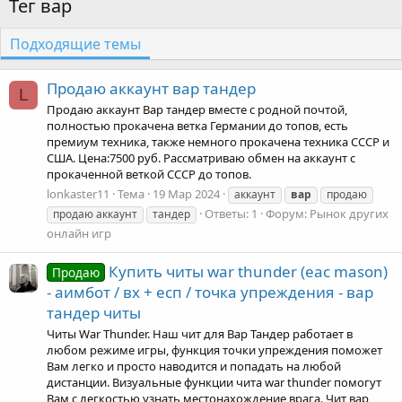
Тег вар
Подходящие темы
Продаю аккаунт вар тандер
L
Продаю аккаунт Вар тандер вместе с родной почтой,
полностью прокачена ветка Германии до топов, есть
премиум техника, также немного прокачена техника СССР и
США. Цена:7500 руб. Рассматриваю обмен на аккаунт с
прокаченной веткой СССР до топов.
lonkaster11
Тема
19 Мар 2024
аккаунт
вар
продаю
Ответы: 1
Форум:
Рынок других
продаю аккаунт
тандер
онлайн игр
Купить читы war thunder (eac mason)
Продаю
- аимбот / вх + есп / точка упреждения - вар
тандер читы
Читы War Thunder. Наш чит для Вар Тандер работает в
любом режиме игры, функция точки упреждения поможет
Вам легко и просто наводится и попадать на любой
дистанции. Визуальные функции чита war thunder помогут
Вам с легкостью узнать местонахождение врага. Чит вар