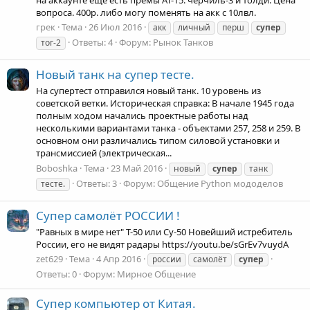
вопроса. 400р. либо могу поменять на акк с 10лвл.
грек
Тема
26 Июл 2016
акк
личный
перш
супер
Ответы: 4
Форум:
Рынок Танков
тог-2
Новый танк на супер тесте.
На супертест отправился новый танк. 10 уровень из
советской ветки. Историческая справка: В начале 1945 года
полным ходом начались проектные работы над
несколькими вариантами танка - объектами 257, 258 и 259. В
основном они различались типом силовой установки и
трансмиссией (электрическая...
Boboshka
Тема
23 Май 2016
новый
супер
танк
Ответы: 3
Форум:
Общение Python мододелов
тесте.
Супер самолёт РОССИИ !
"Равных в мире нет" Т-50 или Су-50 Новейший истребитель
России, его не видят радары https://youtu.be/sGrEv7vuydA
zet629
Тема
4 Апр 2016
россии
самолёт
супер
Ответы: 0
Форум:
Мирное Общение
Супер компьютер от Китая.