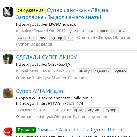
Супер лайф-хак - Лёд на
Обсуждение
Заполярье - Ты должен это знать!
https://youtu.be/43W9MnuwaEk
maxalex
Тема
4 Окт 2017
должен
заполярье
знать!
Ответы: 4
Форум:
Общение
лайф-хак
лёд
супер
ты
Python мододелов
СДЕЛАЛИ СУПЕР ЛИНЗУ
https://youtu.be/Qr3vF5ex1jY
nikolai15rus
Тема
6 Июл 2017
линзу
сделали
супер
Ответы: 0
Форум:
Мирное Общение
Супер АРТА Индии!
Скоро в WOT такие появятся:Smile_smile:
https://youtu.be/B11VZrLrP2k?t=474
TIMON096
Тема
2 Авг 2016
арта
индии!
супер
Ответы: 11
Форум:
Общение Python мододелов
Личный Акк с Тог-2 и Супер Перш
Продаю
на аккаунте еще есть премы АТ-15. черчиль-3 и толди. Цена