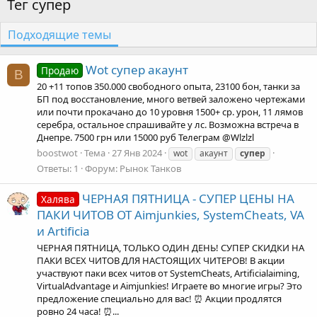
Тег супер
Подходящие темы
Wot супер акаунт
Продаю
B
20 +11 топов 350.000 свободного опыта, 23100 бон, танки за
БП под восстановление, много ветвей заложено чертежами
или почти прокачано до 10 уровня 1500+ ср. урон, 11 лямов
серебра, остальное спрашивайте у лс. Возможна встреча в
Днепре. 7500 грн или 15000 руб Телеграм @Wlzlzl
boostwot
Тема
27 Янв 2024
wot
акаунт
супер
Ответы: 1
Форум:
Рынок Танков
ЧЕРНАЯ ПЯТНИЦА - СУПЕР ЦЕНЫ НА
Халява
ПАКИ ЧИТОВ ОТ Aimjunkies, SystemCheats, VA
и Artificia
ЧЕРНАЯ ПЯТНИЦА, ТОЛЬКО ОДИН ДЕНЬ! СУПЕР СКИДКИ НА
ПАКИ ВСЕХ ЧИТОВ ДЛЯ НАСТОЯЩИХ ЧИТЕРОВ! В акции
участвуют паки всех читов от SystemCheats, Artificialaiming,
VirtualAdvantage и Aimjunkies! Играете во многие игры? Это
предложение специально для вас! ⏰ Акции продлятся
ровно 24 часа! ⏰...