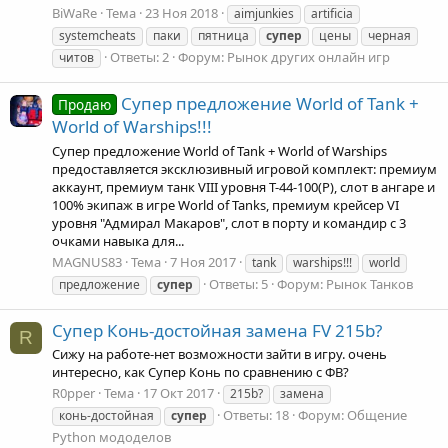
BiWaRe
Тема
23 Ноя 2018
aimjunkies
artificia
systemcheats
паки
пятница
супер
цены
черная
Ответы: 2
Форум:
Рынок других онлайн игр
читов
Супер предложение World of Tank +
Продаю
World of Warships!!!
Супер предложение World of Tank + World of Warships
предоставляется эксклюзивный игровой комплект: премиум
аккаунт, премиум танк VIII уровня Т-44-100(Р), слот в ангаре и
100% экипаж в игре World of Tanks, премиум крейсер VI
уровня "Адмирал Макаров", слот в порту и командир с 3
очками навыка для...
MAGNUS83
Тема
7 Ноя 2017
tank
warships!!!
world
Ответы: 5
Форум:
Рынок Танков
предложение
супер
Супер Конь-достойная замена FV 215b?
R
Сижу на работе-нет возможности зайти в игру. очень
интересно, как Супер Конь по сравнению с ФВ?
R0pper
Тема
17 Окт 2017
215b?
замена
Ответы: 18
Форум:
Общение
конь-достойная
супер
Python мододелов