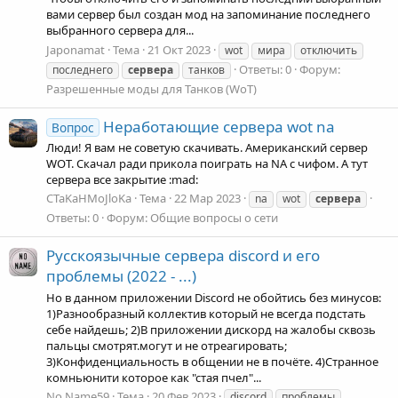
вами сервер был создан мод на запоминание последнего
выбранного сервера для...
Japonamat
Тема
21 Окт 2023
wot
мира
отключить
Ответы: 0
Форум:
последнего
сервера
танков
Разрешенные моды для Танков (WoT)
Неработающие сервера wot na
Вопрос
Люди! Я вам не советую скачивать. Американский сервер
WOT. Скачал ради прикола поиграть на NA с чифом. А тут
сервера все закрытие :mad:
CTaKaHMoJloKa
Тема
22 Мар 2023
na
wot
сервера
Ответы: 0
Форум:
Общие вопросы о сети
Русскоязычные сервера discord и его
проблемы (2022 - ...)
Но в данном приложении Discord не обойтись без минусов:
1)Разнообразный коллектив который не всегда подстать
себе найдешь; 2)В приложении дискорд на жалобы сквозь
пальцы смотрят.могут и не отреагировать;
3)Конфиденциальность в общении не в почёте. 4)Странное
комньюнити которое как "стая пчел"...
No Name59
Тема
20 Фев 2023
discord
проблемы