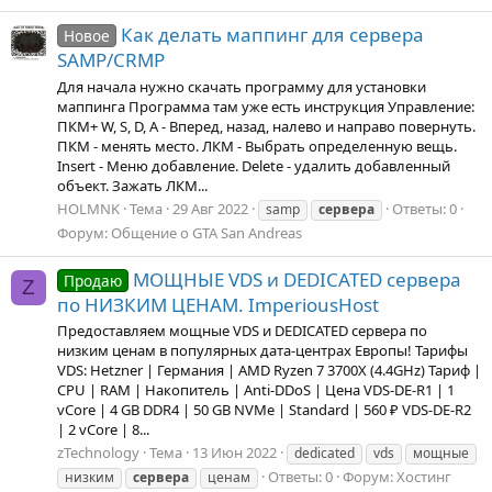
Как делать маппинг для сервера
Новое
SAMP/CRMP
Для начала нужно скачать программу для установки
маппинга Программа там уже есть инструкция Управление:
ПКМ+ W, S, D, A - Вперед, назад, налево и направо повернуть.
ПКМ - менять место. ЛКМ - Выбрать определенную вещь.
Insert - Меню добавление. Delete - удалить добавленный
объект. Зажать ЛКМ...
HOLMNK
Тема
29 Авг 2022
Ответы: 0
samp
сервера
Форум:
Общение о GTA San Andreas
МОЩНЫЕ VDS и DEDICATED сервера
Продаю
Z
по НИЗКИМ ЦЕНАМ. ImperiousHost
Предоставляем мощные VDS и DEDICATED сервера по
низким ценам в популярных дата-центрах Европы! Тарифы
VDS: Hetzner | Германия | AMD Ryzen 7 3700X (4.4GHz) Тариф |
CPU | RAM | Накопитель | Anti-DDoS | Цена VDS-DE-R1 | 1
vCore | 4 GB DDR4 | 50 GB NVMe | Standard | 560 ₽ VDS-DE-R2
| 2 vCore | 8...
zTechnology
Тема
13 Июн 2022
dedicated
vds
мощные
Ответы: 0
Форум:
Хостинг
низким
сервера
ценам