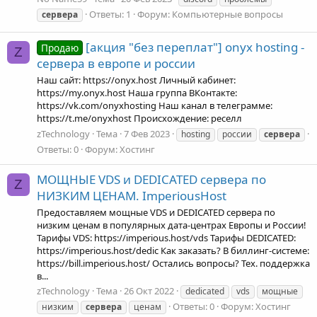
Ответы: 1
Форум:
Компьютерные вопросы
сервера
[акция "без переплат"] onyx hosting -
Продаю
Z
сервера в европе и россии
Наш сайт: https://onyx.host Личный кабинет:
https://my.onyx.host Наша группа ВКонтакте:
https://vk.com/onyxhosting Наш канал в телеграмме:
https://t.me/onyxhost Происхождение: реселл
zTechnology
Тема
7 Фев 2023
hosting
россии
сервера
Ответы: 0
Форум:
Хостинг
МОЩНЫЕ VDS и DEDICATED сервера по
Z
НИЗКИМ ЦЕНАМ. ImperiousHost
Предоставляем мощные VDS и DEDICATED сервера по
низким ценам в популярных дата-центрах Европы и России!
Тарифы VDS: https://imperious.host/vds Тарифы DEDICATED:
https://imperious.host/dedic Как заказать? В биллинг-системе:
https://bill.imperious.host/ Остались вопросы? Тех. поддержка
в...
zTechnology
Тема
26 Окт 2022
dedicated
vds
мощные
Ответы: 0
Форум:
Хостинг
низким
сервера
ценам