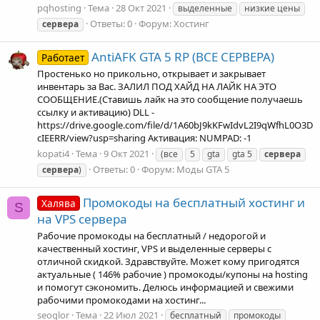
pqhosting
Тема
28 Окт 2021
выделенные
низкие цены
Ответы: 0
Форум:
Хостинг
сервера
AntiAFK GTA 5 RP (ВСЕ СЕРВЕРА)
Работает
Простенько но прикольно, открывает и закрывает
инвентарь за Вас. ЗАЛИЛ ПОД ХАЙД НА ЛАЙК НА ЭТО
СООБЩЕНИЕ.(Ставишь лайк на это сообщение получаешь
ссылку и активацию) DLL -
https://drive.google.com/file/d/1A60bJ9kKFwIdvL2I9qWfhL0O3D
cIEERR/view?usp=sharing Активация: NUMPAD: -1
kopati4
Тема
9 Окт 2021
(все
5
gta
gta 5
сервера
Ответы: 0
Форум:
Моды GTA 5
сервера
)
Промокоды на бесплатный хостинг и
Халява
S
на VPS сервера
Рабочие промокоды на бесплатный / недорогой и
качественный хостинг, VPS и выделенные серверы с
отличной скидкой. Здравствуйте. Может кому пригодятся
актуальные ( 146% рабочие ) промокоды/купоны на hosting
и помогут сэкономить. Делюсь информацией и свежими
рабочими промокодами на хостинг...
seoglor
Тема
22 Июл 2021
бесплатный
промокоды