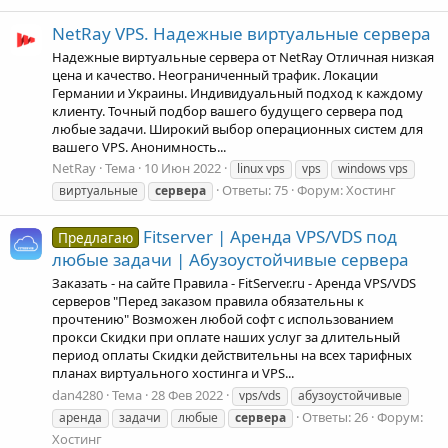
NetRay VPS. Надежные виртуальные сервера
Надежные виртуальные сервера от NetRay Отличная низкая
цена и качество. Неограниченный трафик. Локации
Германии и Украины. Индивидуальный подход к каждому
клиенту. Точный подбор вашего будущего сервера под
любые задачи. Широкий выбор операционных систем для
вашего VPS. Анонимность...
NetRay
Тема
10 Июн 2022
linux vps
vps
windows vps
Ответы: 75
Форум:
Хостинг
виртуальные
сервера
Fitserver | Аренда VPS/VDS под
Предлагаю
любые задачи | Абузоустойчивые сервера
Заказать - на сайте Правила - FitServer.ru - Аренда VPS/VDS
серверов "Перед заказом правила обязательны к
прочтению" Возможен любой софт с использованием
прокси Скидки при оплате наших услуг за длительный
период оплаты Скидки действительны на всех тарифных
планах виртуального хостинга и VPS...
dan4280
Тема
28 Фев 2022
vps/vds
абузоустойчивые
Ответы: 26
Форум:
аренда
задачи
любые
сервера
Хостинг