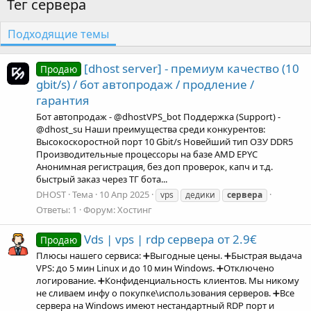
Тег сервера
Подходящие темы
[dhost server] - премиум качество (10
Продаю
gbit/s) / бот автопродаж / продление /
гарантия
Бот автопродаж - @dhostVPS_bot Поддержка (Support) -
@dhost_su Наши преимущества среди конкурентов:
Высокоскоростной порт 10 Gbit/s Новейший тип ОЗУ DDR5
Производительные процессоры на базе AMD EPYC
Анонимная регистрация, без доп проверок, капч и т.д.
быстрый заказ через ТГ бота...
DHOST
Тема
10 Апр 2025
vps
дедики
сервера
Ответы: 1
Форум:
Хостинг
Vds | vps | rdp сервера от 2.9€
Продаю
Плюсы нашего сервиса: ➕Выгодные цены. ➕Быстрая выдача
VPS: до 5 мин Linux и до 10 мин Windows. ➕Отключено
логирование. ➕Конфиденциальность клиентов. Мы никому
не сливаем инфу о покупке\использования серверов. ➕Все
сервера на Windows имеют нестандартный RDP порт и