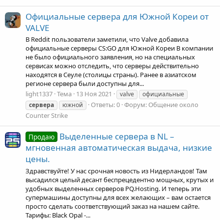
Официальные сервера для Южной Кореи от
VALVE
В Reddit пользователи заметили, что Valve добавила
официальные серверы CS:GO для Южной Кореи В компании
не было официального заявления, но на специальных
сервисах можно отследить, что серверы действительно
находятся в Сеуле (столицы страны). Ранее в азиатском
регионе сервера были доступны для...
light1337
Тема
13 Ноя 2021
valve
официальные
Ответы: 0
Форум:
Общение около
сервера
южной
Counter Strike
Выделенные сервера в NL –
Продаю
мгновенная автоматическая выдача, низкие
цены.
Здравствуйте! У нас срочная новость из Нидерландов! Там
высадился целый десант беспрецедентно мощных, крутых и
удобных выделенных серверов PQ.Hosting. И теперь эти
супермашины доступны для всех желающих – вам остается
просто сделать соответствующий заказ на нашем сайте.
Тарифы: Black Opal -...