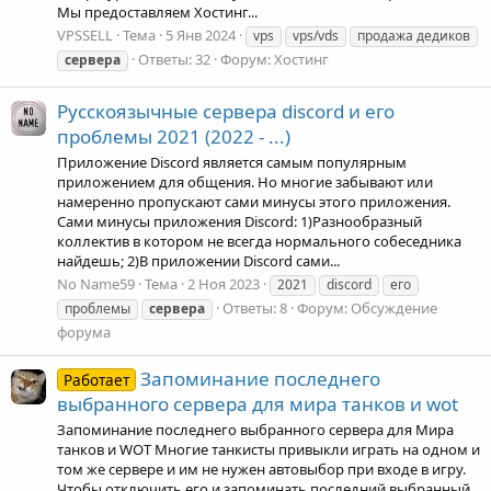
Мы предоставляем Хостинг...
VPSSELL
Тема
5 Янв 2024
vps
vps/vds
продажа дедиков
Ответы: 32
Форум:
Хостинг
сервера
Русскоязычные сервера discord и его
проблемы 2021 (2022 - ...)
Приложение Discord является самым популярным
приложением для общения. Но многие забывают или
намеренно пропускают сами минусы этого приложения.
Сами минусы приложения Discord: 1)Разнообразный
коллектив в котором не всегда нормального собеседника
найдешь; 2)В приложении Discord сами...
No Name59
Тема
2 Ноя 2023
2021
discord
его
Ответы: 8
Форум:
Обсуждение
проблемы
сервера
форума
Запоминание последнего
Работает
выбранного сервера для мира танков и wot
Запоминание последнего выбранного сервера для Мира
танков и WOT Многие танкисты привыкли играть на одном и
том же сервере и им не нужен автовыбор при входе в игру.
Чтобы отключить его и запоминать последний выбранный