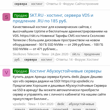
Ответы: 0
Форум:
Сайтостроение
сервера
хостинг
SKT.RU - хостинг, сервера VDS и
Продаю
S
продление .RU по 185 руб.
Качественный хостинг для коммерческих сайтов, с
высочайшим Uptime и бесплатным администрированием на
VDS. https://skt.ru Новинка! Тарифы CMS хостинга Сколково
Телеком с большим дисковым пространством на новом
оборудовании! - 50 ГБ SSD NVMe — от 299 руб/мес. - 100 ГБ
SSD NVMe — от 471 руб/мес...
Skolkovo Telecom
Тема
24 Дек 2020
skt.ru
продление
Ответы: 14
Форум:
Хостинг
руб.
сервера
хостинг
Хостинг Абузоустойчивые серверы
Продаю
V
Купить дедик Аренда сервера Купить dedic Дедик Дешево
vps vds сервера дедики на SSD! https://cp.vpsdedic.ru
Предлагаем Хорошие и дешевые Абузоустойчивые Сервера
на SSD в аренду! Вы можете автоматически приобрести
сервер и управлять им с личного кабинета! На нашем сайте
присутствует биллинг...
vpsdedic
Тема
1 Окт 2020
dedic
абузоустойчивые
аренда
виртуальные
гарантией
дедик
дедики