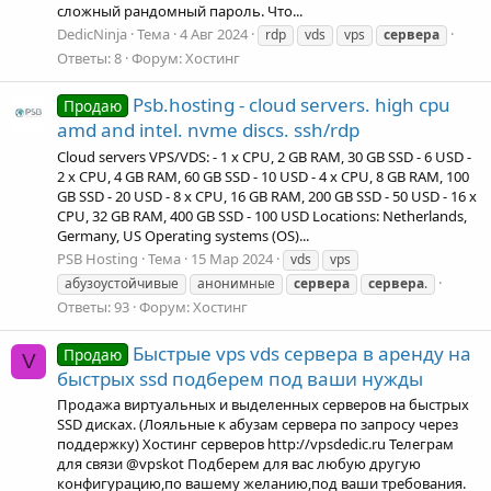
сложный рандомный пароль. Что...
DedicNinja
Тема
4 Авг 2024
rdp
vds
vps
сервера
Ответы: 8
Форум:
Хостинг
Psb.hosting - cloud servers. high cpu
Продаю
amd and intel. nvme discs. ssh/rdp
Cloud servers VPS/VDS: - 1 x CPU, 2 GB RAM, 30 GB SSD - 6 USD -
2 x CPU, 4 GB RAM, 60 GB SSD - 10 USD - 4 x CPU, 8 GB RAM, 100
GB SSD - 20 USD - 8 x CPU, 16 GB RAM, 200 GB SSD - 50 USD - 16 x
CPU, 32 GB RAM, 400 GB SSD - 100 USD Locations: Netherlands,
Germany, US Operating systems (OS)...
PSB Hosting
Тема
15 Мар 2024
vds
vps
абузоустойчивые
анонимные
сервера
сервера
.
Ответы: 93
Форум:
Хостинг
Быстрые vps vds сервера в аренду на
Продаю
V
быстрых ssd подберем под ваши нужды
Продажа виртуальных и выделенных серверов на быстрых
SSD дисках. (Лояльные к абузам сервера по запросу через
поддержку) Хостинг серверов http://vpsdedic.ru Телеграм
для связи @vpskot Подберем для вас любую другую
конфигурацию,по вашему желанию,под ваши требования.