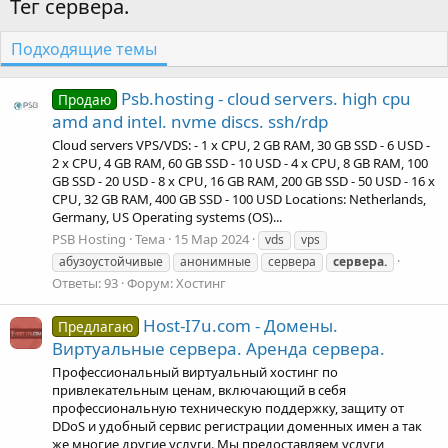
Тег сервера.
Подходящие темы
Psb.hosting - cloud servers. high cpu
Продаю
amd and intel. nvme discs. ssh/rdp
Cloud servers VPS/VDS: - 1 x CPU, 2 GB RAM, 30 GB SSD - 6 USD -
2 x CPU, 4 GB RAM, 60 GB SSD - 10 USD - 4 x CPU, 8 GB RAM, 100
GB SSD - 20 USD - 8 x CPU, 16 GB RAM, 200 GB SSD - 50 USD - 16 x
CPU, 32 GB RAM, 400 GB SSD - 100 USD Locations: Netherlands,
Germany, US Operating systems (OS)...
PSB Hosting
Тема
15 Мар 2024
vds
vps
абузоустойчивые
анонимные
сервера
сервера.
Ответы: 93
Форум:
Хостинг
Host-I7u.com - Домены.
Предлагаю
Виртуальные сервера. Аренда сервера.
Профессиональный виртуальный хостинг по
привлекательным ценам, включающий в себя
профессиональную техническую поддержку, защиту от
DDoS и удобный сервис регистрации доменных имен а так
же многие другие услуги. Мы предоставляем услуги