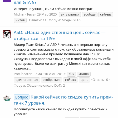
для GTA 5?
Интересно узнать, с чем сейчас можно поиграть
Michin
Тема
29 Мар 2020
актуальных
вообще
сейчас
Ответы: 11
Форум:
Моды GTA 5
читов
ASD: «Наша единственная цель сейчас —
отобраться на TI9»
Мидер Team Sirius Ли 'ASD' Чживэнь в интервью порталу
vpesports.com рассказал о том, как образовалась команда и
к каким изменениям привело появление Яна 'Injuly'
Сяодуна. Поздравляем с выходом в плей-офф! Как ты себя
чувствуешь, было ли выиграть у Mineski так же легко, как
казалось...
ProCheater
Тема
16 Июн 2019
ti9»
«наша
Ответы: 0
единственная
отобраться
сейчас
цель
Форум:
Общение около DoTa 2
Какой сейчас по скидке купить прем-
Вопрос
танк 7 уровня.
Посоветуйте какой сейчас по скидке купить прем-танк 7
уровня?