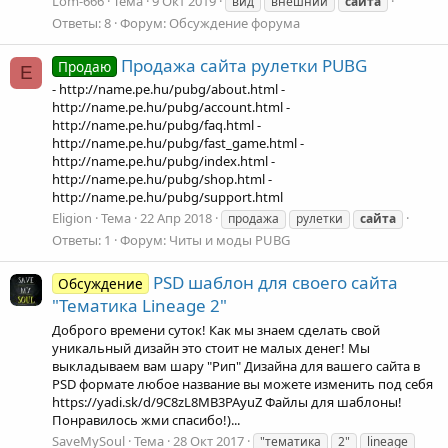
Lom-666
Тема
9 Окт 2019
вид
внешний
сайта
Ответы: 8
Форум:
Обсуждение форума
Продажа сайта рулетки PUBG
Продаю
E
- http://name.pe.hu/pubg/about.html -
http://name.pe.hu/pubg/account.html -
http://name.pe.hu/pubg/faq.html -
http://name.pe.hu/pubg/fast_game.html -
http://name.pe.hu/pubg/index.html -
http://name.pe.hu/pubg/shop.html -
http://name.pe.hu/pubg/support.html
Eligion
Тема
22 Апр 2018
продажа
рулетки
сайта
Ответы: 1
Форум:
Читы и моды PUBG
PSD шаблон для своего сайта
Обсуждение
"Тематика Lineage 2"
Доброго времени суток! Как мы знаем сделать свой
уникальный дизайн это стоит не малых денег! Мы
выкладываем вам шару "Рип" Дизайна для вашего сайта в
PSD формате любое название вы можете изменить под себя
https://yadi.sk/d/9C8zL8MB3PAyuZ Файлы для шаблоны!
Понравилось жми спасибо!)...
SaveMySoul
Тема
28 Окт 2017
"тематика
2"
lineage