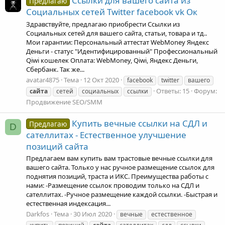
Ссылки для вашего сайта из
Предлагаю
Социальных сетей Twitter facebook vk Ок
Здравствуйте, предлагаю приобрести Ссылки из
Социальных сетей для вашего сайта, статьи, товара и тд..
Мои гарантии: Персональный аттестат WebMoney Яндекс
Деньги - статус "Идентифицированный" Профессиональный
Qiwi кошелек Оплата: WebMoney, Qiwi, Яндекс Деньги,
Сбербанк. Так же...
avatar4875
Тема
12 Окт 2020
facebook
twitter
вашего
Ответы: 15
Форум:
сайта
сетей
социальных
ссылки
Продвижение SEO/SMM
Купить вечные ссылки на СДЛ и
Предлагаю
D
сателлитах - Естественное улучшение
позиций сайта
Предлагаем вам купить вам трастовые вечные ссылки для
вашего сайта. Только у нас ручное размещение ссылок для
поднятия позиций, траста и ИКС. Преимущества работы с
нами: -Размещение ссылок проводим только на СДЛ и
сателлитах. -Ручное размещение каждой ссылки. -Быстрая и
естественная индексация...
Darkfos
Тема
30 Июл 2020
вечные
естественное