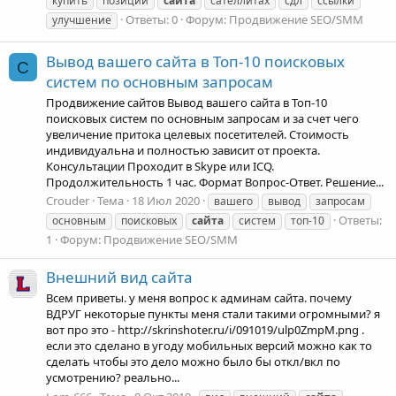
купить
позиций
сайта
сателлитах
сдл
ссылки
Ответы: 0
Форум:
Продвижение SEO/SMM
улучшение
Вывод вашего сайта в Топ-10 поисковых
C
систем по основным запросам
Продвижение сайтов Вывод вашего сайта в Топ-10
поисковых систем по основным запросам и за счет чего
увеличение притока целевых посетителей. Стоимость
индивидуальна и полностью зависит от проекта.
Консультации Проходит в Skype или ICQ.
Продолжительность 1 час. Формат Вопрос-Ответ. Решение...
Crouder
Тема
18 Июл 2020
вашего
вывод
запросам
Ответы:
основным
поисковых
сайта
систем
топ-10
1
Форум:
Продвижение SEO/SMM
Внешний вид сайта
Всем приветы. у меня вопрос к админам сайта. почему
ВДРУГ некоторые пункты меня стали такими огромными? я
вот про это - http://skrinshoter.ru/i/091019/ulp0ZmpM.png .
если это сделано в угоду мобильных версий можно как то
сделать чтобы это дело можно было бы откл/вкл по
усмотрению? реально...