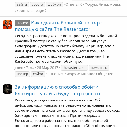
Ответы: 0
Форум:
Читы, моды,
сайта
своего
шаблон
скрипты Lineage 2
Как сделать большой постер с
Новое
помощью сайта The Rasterbator
Сегодня я расскажу как легко и просто сделать большой
красивый постер на стену без использования услуг
типографии. Достаточно иметь бумагу и принтер, что в
наше время есть почти у каждого. Дело в том, что
существует очень классный сайт, под названием The
Rasterbator, который делит обычную...
jmen
Тема
26 Мар 2017
therasterbator
помощью
Ответы: 0
Форум:
Мирное Общение
постер
сайта
За информацию о способах обойти
блокировку сайта будут штрафовать
Роскомнадзор дополнил поправки в закон «Об
информации...»: «зеркала» предложено приравнять к
заблокированным сайтам, а за пропаганду средств обхода
блокировки — ввести штрафы Против «зеркал»
Роскомнадзор и рабочая группа правообладателей
подготовили новые поправки в закон «Об информации...