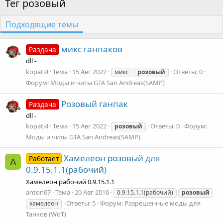
Тег розовый
Подходящие темы
микс ганпаков
Раздача
dll -
kopati4
Тема
15 Авг 2022
Ответы: 0
микс
розовый
Форум:
Моды и читы GTA San Andreas(SAMP)
Розовый ганпак
Раздача
dll -
kopati4
Тема
15 Авг 2022
Ответы: 0
Форум:
розовый
Моды и читы GTA San Andreas(SAMP)
Хамелеон розовый для
Работает
A
0.9.15.1.1(рабочий)
Хамелеон рабочий 0.9.15.1.1
anton67
Тема
20 Авг 2016
0.9.15.1.1(рабочий)
розовый
Ответы: 5
Форум:
Разрешенные моды для
хамелеон
Танков (WoT)