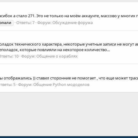
асибок а стало 271. Это не только на моём аккаунте, массово у многих
Ответы: 7
Форум:
Обсуждение форума
опали
поладок технического характера, некоторые учетные записи не могут авт
поладок, которые повлияли на некоторое количество...
Ответы: 10
Форум:
Общение о кораблях
серы отображались )) ставил сторонние не помогает , что еще может тра
тветы: 5
Форум:
Общение Python мододелов