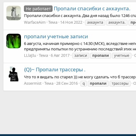
Пропали спасибки с аккаунта.
Не работает
Пропали спасибки с аккаунта. Два дня назад было 1246 сп
WarfaceAim
Тема
14 Ноя 2022
аккаунта
аккаунта.
пр
пропали учетные записи
6 августа, начиная примерно с 14:30 (МСК), вследствие не
предприняты попытки по устранению последствий этих не
LLlaJIu
Тема
6 Авг 2017
записи
пропали
учетные
{Q}~ Пропали трассеры .
Что то я видать по старел ))) не могу сделать что б трас
Assermist
Тема
28 Сен 2016
О
q
пропали
трассеры