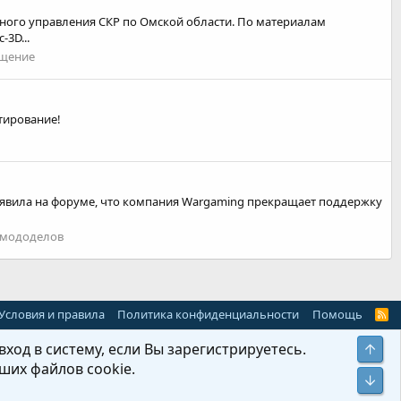
енного управления СКР по Омской области. По материалам
3D...
щение
тирование!
бъявила на форуме, что компания Wargaming прекращает поддержку
 мододелов
Условия и правила
Политика конфиденциальности
Помощь
R
S
S
ход в систему, если Вы зарегистрируетесь.
Свер
ших файлов cookie.
Сниз