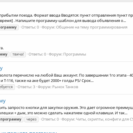
ибытии поезда. Формат ввода Вводятся: пункт отправления пункт пр
" в [время] . Напишите программу-шаблон для вывода объявления о...
Ответы: 0
Форум:
Общение на тему программирования
рограмму
а.
Ответы: 0
Форум:
Программы
амму
твича!
у
олота перечислю на любой Ваш аккаунт. По завершении 1го этапа - 400
Т-116, также на аке будет 2000+ голды PS/ Срок...
Ответы: 3
Форум:
Рынок Танков
ебуется
мму
дить запросто кнопки для закупки оружия. Это дает огромное преимущ
флешки + дым, это можно сделать нажатием одной клавиши. И так...
Ответы: 0
Форум:
Читы, скрипты, конфиги для C
программу
через