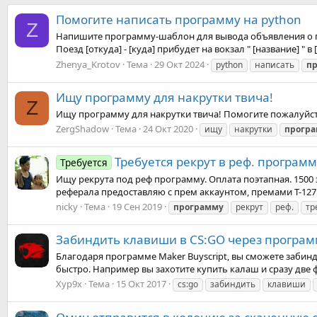
Помогите написать программу на python
Z
Напишите программу-шаблон для вывода объявления о пр
Поезд [откуда] - [куда] прибудет на вокзал " [название] 
Zhenya_Krotov
Тема
29 Окт 2024
python
написать
п
Ищу программу для накрутки твича!
Z
Ищу программу для накрутки твича! Помогите пожалуйст
ZergShadow
Тема
24 Окт 2020
ищу
накрутки
прогр
Требуется рекрут в реф. программ
Требуется
Ищу рекрута под реф программу. Оплата поэтапная. 1500 з
реферала предоставляю с прем аккаунтом, премами Т-127 и 
nicky
Тема
19 Сен 2019
программу
рекрут
реф.
тр
Забиндить клавиши в CS:GO через програ
Благодаря программе Maker Buyscript, вы сможете забин
быстро. Например вы захотите купить калаш и сразу две 
Xyp9x
Тема
15 Окт 2017
cs:go
забиндить
клавиши