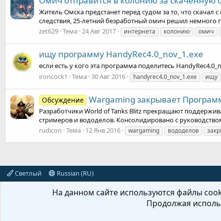
Омич отправится в колонию за скаченную 
Житель Омска предстанет перед судом за то, что скачал
следствия, 25-летний безработный омич решил немного п
zet629
Тема
24 Авг 2017
интернета
колонию
омич
ищу программу HandyRec4.0_nov_1.exe
если есть у кого эта программа поделитесь HandyRec4.0_
ironcock1
Тема
30 Авг 2016
handyrec4.0_nov_1.exe
ищу
Wargaming закрывает Програм
Обсуждение
Разработчики World of Tanks Blitz прекращают поддерж
стримеров и вододелов. Консолидировано с руководством W
rudicon
Тема
12 Янв 2016
wargaming
вододелов
закр
Светлый
Russian (RU)
На данном сайте используются файлы cooki
Продолжая использ