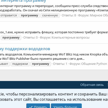
с интернета программу
 с интернат программу и перепродал, сообщила пресс-служба следств
одзаработать. Он скачал из Сети нелицензионную программу «Компас-
Ответы: 8
Форум:
Мирное Об
отправится
программу
скаченную
nov_1.exe, нужно исправить флешку, которая постоянно требует форма
Ответы: 0
Форум:
Компьютерные вопросы
программу
му поддержки вододелов
ивать вододелов. Комьюнити-менеджер WoT Blitz под ником Knopka о
oT Blitz Publisher было принято решение с сего дня...
Ответы: 1
Форум:
Общение Python
ывает
поддержки
программу
Обратная связь
e, чтобы персонализировать контент и сохранить Ваш в
овать этот сайт, Вы соглашаетесь на использование на
Принять
Узнать больше...