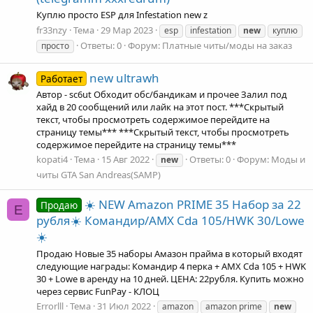
Куплю просто ESP для Infestation new z
fr33nzy
Тема
29 Мар 2023
esp
infestation
new
куплю
Ответы: 0
Форум:
Платные читы/моды на заказ
просто
new ultrawh
Работает
Автор - sc6ut Обходит обс/бандикам и прочее Залил под
хайд в 20 сообщений или лайк на этот пост. ***Скрытый
текст, чтобы просмотреть содержимое перейдите на
страницу темы*** ***Скрытый текст, чтобы просмотреть
содержимое перейдите на страницу темы***
kopati4
Тема
15 Авг 2022
Ответы: 0
Форум:
Моды и
new
читы GTA San Andreas(SAMP)
☀️ NEW Amazon PRIME 35 Набор за 22
Продаю
E
рубля☀️ Командир/AMX Cda 105/HWK 30/Lowe
☀️
Продаю Новые 35 наборы Амазон прайма в который входят
следующие награды: Командир 4 перка + AMX Cda 105 + HWK
30 + Lowe в аренду на 10 дней. ЦЕНА: 22рубля. Купить можно
через сервис FunPay - КЛОЦ
Errorlll
Тема
31 Июл 2022
amazon
amazon prime
new