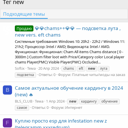
Тег new
Подходящие темы
💎💎chams++💎💎 — подсветка лута ,
Продаю
new vers. eft chams
Системные требования: Windows 10: 20h2 - 22h2 / Windows 11:
21h2; Процессор: Intel / AMD; Видеокарта: Intel / AMD.
Функционал: Функционал: Cham All items Chams distance [ 0 -
3000m ] Custom filter loot with Price/Category color Local player
chams Player(PMC) Visible Player(PMC) Occluded...
Softix
Тема
20 Апр 2024
chams
eft
new
лута
Ответы: 0
Форум:
Платные читы/моды на заказ
подсветка
Самое актуальное обучение кардингу в 2024
B
(new) 🔥
BLS_CLUB
Тема
1 Апр 2024
new
кардингу
обучение
Ответы: 0
Форум:
Интернет
самое
Куплю просто esp для infestation new z
F
(telegramm xxxredrum)