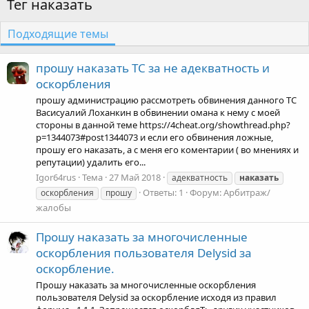
Тег наказать
Подходящие темы
прошу наказать ТС за не адекватность и
оскорбления
прошу администрацию рассмотреть обвинения данного ТС
Васисуалий Лоханкин в обвинении омана к нему с моей
стороны в данной теме https://4cheat.org/showthread.php?
p=1344073#post1344073 и если его обвинения ложные,
прошу его наказать, а с меня его коментарии ( во мнениях и
репутации) удалить его...
Igor64rus
Тема
27 Май 2018
адекватность
наказать
Ответы: 1
Форум:
Арбитраж/
оскорбления
прошу
жалобы
Прошу наказать за многочисленные
оскорбления пользователя Delysid за
оскорбление.
Прошу наказать за многочисленные оскорбления
пользователя Delysid за оскорбление исходя из правил