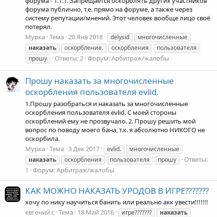
форума - 1.1.1. Запрещается оскорбляTь других участников
форума публично, т.е. прямо на форуме, а также через
систему репутации/мнений. Этот человек вообще лицо своё
потерял.
Мурка
Тема
20 Янв 2018
delysid
многочисленные
наказать
оскорбление.
оскорбления
пользователя
Ответы: 2
Форум:
Арбитраж/жалобы
прошу
Прошу наказать за многочисленные
оскорбления пользователя evlid.
1.Прошу разобраться и наказать за многочисленные
оскорбления пользователя evlid. С моей стороны
оскорблений ему не прозвучало. 2. Прошу решить мой
вопрос по поводу моего бана, т.к. я абсолютно НИКОГО не
оскорбила.
Мурка
Тема
3 Дек 2017
evlid.
многочисленные
Ответы:
наказать
оскорбления
пользователя
прошу
1
Форум:
Арбитраж/жалобы
КАК МОЖНО НАКАЗАТЬ УРОДОВ В ИГРЕ???????
хочу по нику научиться банить или реально акк увести!!!!!!!
евгений с
Тема
18 Май 2016
игре???????
наказать