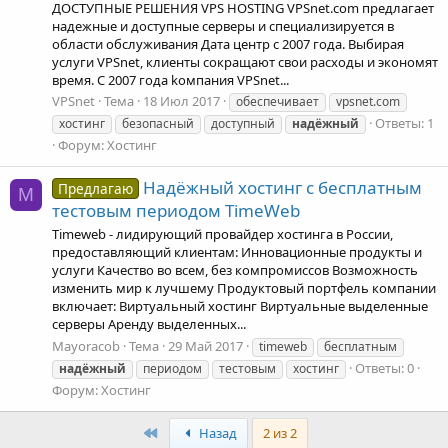
ДОСТУПНЫЕ РЕШЕНИЯ VPS HOSTING VPSnet.com предлагает
надежные и доступные серверы и специализируется в
области обслуживания Дата центр с 2007 года. Выбирая
услуги VPSnet, клиенты сокращают свои расходы и экономят
время. С 2007 года kомпания VPSnet...
VPSnet
Тема
18 Июл 2017
oбеспечивает
vpsnet.com
Ответы: 1
xостинг
безопасный
доступный
надёжный
Форум:
Хостинг
Надёжный хостинг с бесплатным
Предлагаю
M
тестовым периодом TimeWeb
Timeweb - лидирующий провайдер хостинга в России,
предоставляющий клиентам: Инновационные продукты и
услуги Качество во всем, без компромиссов Возможность
изменить мир к лучшему Продуктовый портфель компании
включает: Виртуальный хостинг Виртуальные выделенные
серверы Аренду выделенных...
Mayoracob
Тема
29 Май 2017
timeweb
бесплатным
Ответы: 0
надёжный
периодом
тестовым
хостинг
Форум:
Хостинг
First
Назад
2 из 2