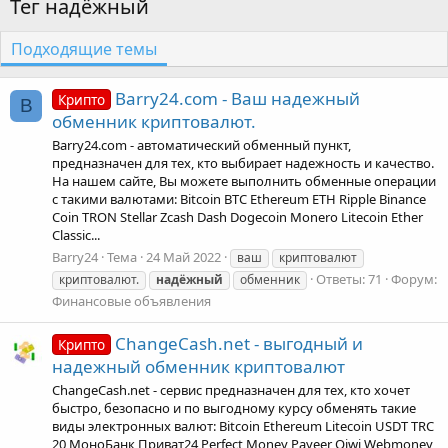
Тег надёжный
Подходящие темы
Barry24.com - Ваш надежный
Крипто
B
обменник криптовалют.
Barry24.com - автоматический обменный пункт,
предназначен для тех, кто выбирает надежность и качество.
На нашем сайте, Вы можете выполнить обменные операции
с такими валютами: Bitcoin BTC Ethereum ETH Ripple Binance
Coin TRON Stellar Zcash Dash Dogecoin Monero Litecoin Ether
Classic...
Barry24
Тема
24 Май 2022
ваш
криптовалют
Ответы: 71
Форум:
криптовалют.
надёжный
обменник
Финансовые объявления
ChangeCash.net - выгодный и
Крипто
надежный обменник криптовалют
ChangeCash.net - сервис предназначен для тех, кто хочет
быстро, безопасно и по выгодному курсу обменять такие
виды электронных валют: Bitcoin Ethereum Litecoin USDT TRC
20 МоноБанк Приват24 Perfect Money Payeer Qiwi Webmoney