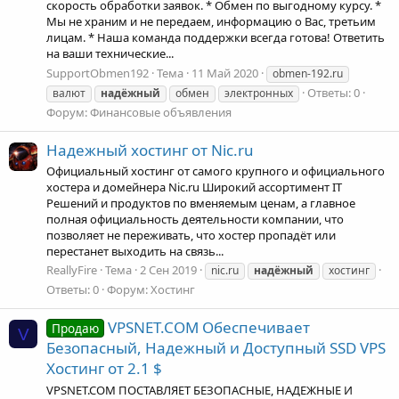
скорость обработки заявок. * Обмен по выгодному курсу. *
Мы не храним и не передаем, информацию о Вас, третьим
лицам. * Наша команда поддержки всегда готова! Ответить
на ваши технические...
SupportObmen192
Тема
11 Май 2020
obmen-192.ru
Ответы: 0
валют
надёжный
обмен
электронных
Форум:
Финансовые объявления
Надежный хостинг от Nic.ru
Официальный хостинг от самого крупного и официального
хостера и домейнера Nic.ru Широкий ассортимент IT
Решений и продуктов по вменяемым ценам, а главное
полная официальность деятельности компании, что
позволяет не переживать, что хостер пропадёт или
перестанет выходить на связь...
ReallyFire
Тема
2 Сен 2019
nic.ru
надёжный
хостинг
Ответы: 0
Форум:
Хостинг
VPSNET.COM Oбеспечивает
Продаю
V
Безопасный, Надежный и Доступный SSD VPS
Xостинг от 2.1 $
VPSNET.COM ПОСТАВЛЯЕТ БЕЗОПАСНЫЕ, НАДЕЖНЫЕ И