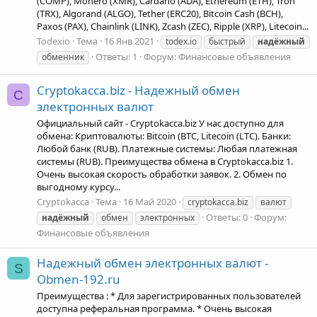
(COMP), Monero (XMR), Cardano (ADA), Ethereum (ETH), Tron
(TRX), Algorand (ALGO), Tether (ERC20), Bitcoin Cash (BCH),
Paxos (PAX), Chainlink (LINK), Zcash (ZEC), Ripple (XRP), Litecoin...
Todexio
Тема
16 Янв 2021
todex.io
быстрый
надёжный
Ответы: 1
Форум:
Финансовые объявления
обменник
Cryptokacca.biz - Надежный обмен
C
электронных валют
Официальный сайт - Cryptokacca.biz У нас доступно для
обмена: Криптовалюты: Bitcoin (BTC, Litecoin (LTC). Банки:
Любой банк (RUB). Платежные системы: Любая платежная
системы (RUB). Преимущества обмена в Cryptokacca.biz 1.
Очень высокая скорость обработки заявок. 2. Обмен по
выгодному курсу...
Cryptokacca
Тема
16 Май 2020
cryptokacca.biz
валют
Ответы: 0
Форум:
надёжный
обмен
электронных
Финансовые объявления
Надежный обмен электронных валют -
S
Obmen-192.ru
Преимущества : * Для зарегистрированных пользователей
доступна реферальная программа. * Очень высокая