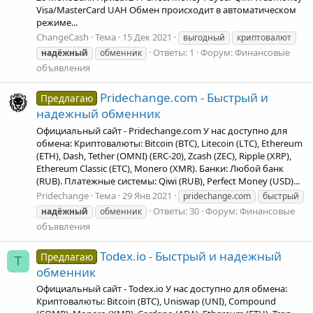
Visa/MasterCard UAH Обмен происходит в автоматическом
режиме...
ChangeCash
Тема
15 Дек 2021
выгодный
криптовалют
Ответы: 1
Форум:
Финансовые
надёжный
обменник
объявления
Pridechange.com - Быстрый и
Предлагаю
надежный обменник
Официальный сайт - Pridechange.com У нас доступно для
обмена: Криптовалюты: Bitcoin (BTC), Litecoin (LTC), Ethereum
(ETH), Dash, Tether (OMNI) (ERC-20), Zcash (ZEC), Ripple (XRP),
Ethereum Classic (ETC), Monero (XMR). Банки: Любой банк
(RUB). Платежные системы: Qiwi (RUB), Perfect Money (USD)...
Pridechange
Тема
29 Янв 2021
pridechange.com
быстрый
Ответы: 30
Форум:
Финансовые
надёжный
обменник
объявления
Todex.io - Быстрый и надежный
Предлагаю
T
обменник
Официальный сайт - Todex.io У нас доступно для обмена:
Криптовалюты: Bitcoin (BTC), Uniswap (UNI), Compound