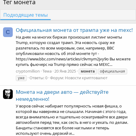
Тег монета
Подходящие темы
Официальная монета от трампа уже на mexc!
C
На днях на многих биржах произошел листинг монеты
Trump, которую создал трамп. Эта новость сразу же
разлетелась по всем мировым, сми, например, BBC
опубликовали новость об этой монете тут -
https://www.bbc.com/news/articles/c9vmym2jvy9o Вы можете
купить фьючерс на Trump прямо сейчас на MEXC...
cryptomillion
Тема
20 Янв 2025
монета
официальная
Ответы: 0
Форум:
Новости криптовалют
уже
Монета на двери авто — действуйте
немедленно!
У воров сейчас набирает популярность новая фишка, о
которой вы наверняка не слышали. Начиная с этого года,
всегда внимательно и тщательно осматривайте все двери
автомобиля перед тем, как сесть в него и уехать по делам.
Бандиты становятся все более наглыми и теперь
используют очень дерзкий и...