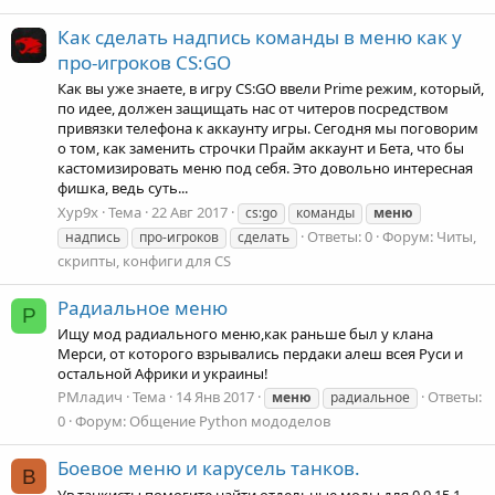
Как сделать надпись команды в меню как у
про-игроков CS:GO
Как вы уже знаете, в игру CS:GO ввели Prime режим, который,
по идее, должен защищать нас от читеров посредством
привязки телефона к аккаунту игры. Сегодня мы поговорим
о том, как заменить строчки Прайм аккаунт и Бета, что бы
кастомизировать меню под себя. Это довольно интересная
фишка, ведь суть...
Xyp9x
Тема
22 Авг 2017
cs:go
команды
меню
Ответы: 0
Форум:
Читы,
надпись
про-игроков
сделать
скрипты, конфиги для CS
Радиальное меню
Р
Ищу мод радиального меню,как раньше был у клана
Мерси, от которого взрывались пердаки алеш всея Руси и
остальной Африки и украины!
РМладич
Тема
14 Янв 2017
Ответы:
меню
радиальное
0
Форум:
Общение Python мододелов
Боевое меню и карусель танков.
B
Ув танкисты помогите найти отдельные моды для 0.9.15.1-