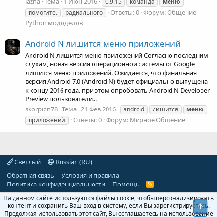
lazha
Тема
1 Июн 2016
0.9.15
команда
меню
Ответы: 0
Форум:
Общение
помогите.
радиального
Python мододелов
Android N лишится меню приложений
Android N лишится меню приложений Согласно последним
слухам, новая версия операционной системы от Google
лишится меню приложений. Ожидается, что финальная
версия Android 7.0 (Android N) будет официально выпущена
к концу 2016 года, при этом опробовать Android N Developer
Preview пользователи...
skorpion78
Тема
21 Фев 2016
android
лишится
меню
Ответы: 0
Форум:
Мирное Общение
приложений
Светлый
Russian (RU)
Обратная связь
Условия и правила
Политика конфиденциальности
Помощь
R
S
На данном сайте используются файлы cookie, чтобы персонализировать
S
контент и сохранить Ваш вход в систему, если Вы зарегистрируетесь.
Свер
Продолжая использовать этот сайт, Вы соглашаетесь на использование