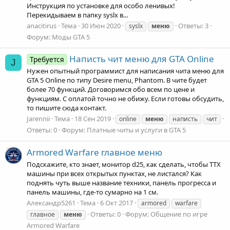
Инструкция по установке для особо ленивых!
Перекидываем в папку syslx в...
anacitirus
Тема
30 Июн 2020
Ответы: 3
syslx
меню
Форум:
Моды GTA 5
Написть чит меню для GTA Online
Требуется
J
Нужен опытный программист для написания чита меню для
GTA 5 Online по типу Desire menu, Phantom. В чите будет
более 70 функций. Договоримся обо всем по цене и
функциям. С оплатой точно не обижу. Если готовы обсудить,
то пишите сюда контакт.
Jarennii
Тема
18 Сен 2019
online
меню
написть
чит
Ответы: 0
Форум:
Платные читы и услуги в GTA 5
Armored Warfare главное меню
Подскажите, кто знает, монитор d25, как сделать, чтобы ТТХ
машины при всех открытых пунктах, не листался? Как
поднять чуть выше название техники, панель прогресса и
панель машины, где-то сумарно на 1 см.
Александр5261
Тема
6 Окт 2017
armored
warfare
Ответы: 0
Форум:
Общение по игре
главное
меню
Armored Warfare