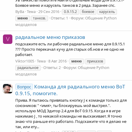
Боевое меню и карусель танков в 2 ряда. Заранее спс.
ByBa
Тема
29 Сен 2016
0.9.15.2
боевое
карусель
Ответы: 1
Форум:
Общение Python
меню
танков.
мододелов
радиальное меню приказов
V
подскажите есть ли рабочее радиальное меню для 0.9.15.1
??? Просто перекачал кучу для старых об.нов и не одно не
работает.
Viktor1005
Тема
8 Авг 2016
меню
приказов
Ответы: 2
Форум:
Общение Python
радиальное
мододелов
Команда для радиального меню ВоТ
Вопрос
0.9.15, помогите.
Прива. Я пытаюсь привязать кнопку J к команде только для
союзников: " <имя>, ты блокируешь мой выстрел.".
использую МОД Эдитор 2.4 для ВоТ 0.9.15. Когда я в игре
нажимаю J , то никакой команды не выскакивает. Я точно
знаю что раньше ето работало. Подскажите что я делаю не
так, или ету...