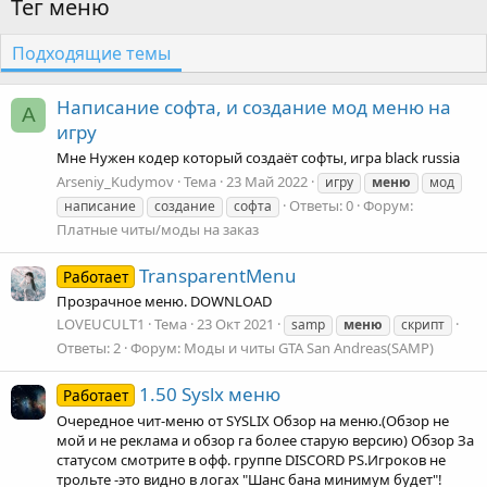
Тег меню
Подходящие темы
Написание софта, и создание мод меню на
A
игру
Мне Нужен кодер который создаёт софты, игра black russia
Arseniy_Kudymov
Тема
23 Май 2022
игру
меню
мод
Ответы: 0
Форум:
написание
создание
софта
Платные читы/моды на заказ
TransparentMenu
Работает
Прозрачное меню. DOWNLOAD
LOVEUCULT1
Тема
23 Окт 2021
samp
меню
скрипт
Ответы: 2
Форум:
Моды и читы GTA San Andreas(SAMP)
1.50 Syslx меню
Работает
Очередное чит-меню от SYSLIX Обзор на меню.(Обзор не
мой и не реклама и обзор га более старую версию) Обзор За
статусом смотрите в офф. группе DISCORD PS.Игроков не
трольте -это видно в логах "Шанс бана минимум будет"!