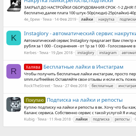
Накрутка лайки,репосты,подписки
ЗАКРЫЛ ДО НАСТРОЙКИ ОБОРУДОВАНИЯ СРОК -1-2 ДНЯ! Пред
бесплатно,далее плата 100 штук-50р(люди)-25р(лайки)-40
4e_0pew
Тема
14 Фев 2019
лайки
накрутка
подписк
Instaglory - автоматический сервис накрут
K
Автоматический сервис Instaglory предлагает Вам спектр кач
рубля за 1 000 - Сохранения - от 1р за 1 000 - Голосование в
Kerbes
Тема
19 Дек 2018
instaglory
instagram
автома
Бесплатные лайки в Инстаграм
Халява
R
Чтобы получить бесплатные лайки инстаграм, просто пере
smm.ru/freelikes Оставляйте свои отзывы и если есть поже
RockTheStreet
Тема
27 Фев 2018
бесплатные
инстагра
Подписка на лайки и репосты
Покупаю
Куплю подписку на лайки и репосты в вк. Хочу что бы каж
баланс сервиса. Собственно сервис с такой услугой Я и ищ
Kubig
Тема
11 Янв 2018
лайки
подписка
репосты