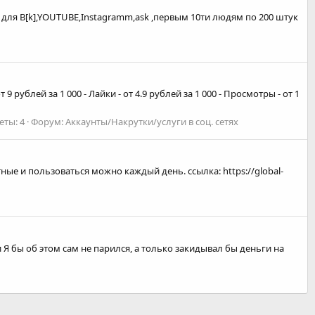
я B[k],YOUTUBE,Instagramm,ask ,первым 10ти людям по 200 штук
 рублей за 1 000 - Лайки - от 4.9 рублей за 1 000 - Просмотры - от 1
еты: 4
Форум:
Аккаунты/Накрутки/услуги в соц. сетях
ые и пользоваться можно каждый день. ссылка: https://global-
 Я бы об этом сам не парился, а только закидывал бы деньги на