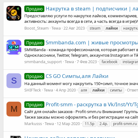
Накрутка в steam | подписчики | 
Продаю
Предоставляю услуги по накрутке лайков, комментариев, п
активность: аккаунты всегда в сети, а часть всегда в игре
Boost_Steam
Тема
22 Авг 2023
steam
лайки
накрутк
Smmbanda.com | живые просмотры you
Продаю
SMMBanda - команда профессионалов, которая работает в
Одноклассники, Twitter, Telegram, аккаунтов Instagram и
smmbanda_support
Тема
7 Фев 2023
facebook
instagr
CS GO Симпы,аля Лайки
Продаю
S
На данный момент могу накрутить 150+симп, точное значен
SHIFTeck
Тема
4 Апр 2020
Ответ
аля
лайки
симпы
Profit-smm - раскрутка в Vk/Inst/Yt/
Продаю
M
Сайт для онлайн заказов - Profit-smm.ru Внимание! Группы 
Также заказы можно оформлять и без регистрации на сайте
Markusss
Тема
12 Мар 2020
11.5р
2.4р.
profit-smm.ru