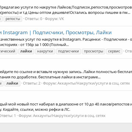
лагаю услуги по накрутке Лайков,Подписок,репостов,просмотров дл
р(репосты) и т.д Цены оптом дешевле!Остались вопросы пишем в пм...
Ответы: 0
Форум:
VK
и
репосты
ки Instagram | Подписчики, Просмотры, Лайки
ественных услуг по накрутке в Instagram. Расценки: - Подписчики - от 9
 историях - от 156р за 1 000 (Полный...
Отв
тический
лайки
накрутки
подписчики
просмотры
сервис
йдите по ссылке и вставьте нужную запись. Лайки полностью бесплатн
лания по доработке. бесплатные лайки в инстаграме...
Ответы: 2
Форум:
Аккаунты/Накрутки/услуги в соц. сетях
м
лайки
дый мой новый пост набирал в диапазоне от 10 до 40 лаков/репостов и
у. Кидайте, ссылки, можно рефки в ЛС.
Ответы: 1
Форум:
Аккаунты/Накрутки/услуги в соц. сетях