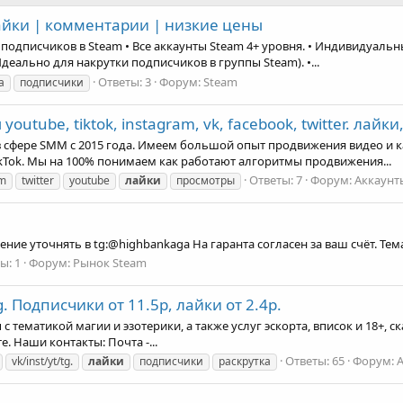
лайки | комментарии | низкие цены
одписчиков в Steam • Все аккаунты Steam 4+ уровня. • Индивидуальные
(Идеально для накрутки подписчиков в группы Steam). •...
Ответы: 3
Форум:
Steam
а
подписчики
tube, tiktok, instagram, vk, facebook, twitter. лайк
 сфере SMM с 2015 года. Имеем большой опыт продвижения видео и ка
 TikTok. Мы на 100% понимаем как работают алгоритмы продвижения...
Ответы: 7
Форум:
Аккаунты
am
twitter
youtube
лайки
просмотры
ие уточнять в tg:@highbankaga На гаранта согласен за ваш счёт. Тема 
ы: 1
Форум:
Рынок Steam
Tg. Подписчики от 11.5р, лайки от 2.4р.
с тематикой магии и эзотерики, а также услуг эскорта, вписок и 18+, с
. Наши контакты: Почта -...
Ответы: 65
Форум:
А
vk/inst/yt/tg.
лайки
подписчики
раскрутка