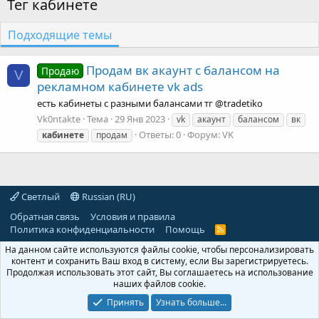
Тег кабинете
Подходящие темы
Продам вк акаунт с балансом на
Продаю
V
рекламном кабинете vk ads
есть кабинеты с разными балансами тг @tradetiko
Vk0ntakte
Тема
29 Янв 2023
vk
акаунт
балансом
вк
Ответы: 0
Форум:
VK
кабинете
продам
Светлый
Russian (RU)
Обратная связь
Условия и правила
Политика конфиденциальности
Помощь
R
S
На данном сайте используются файлы cookie, чтобы персонализировать
S
контент и сохранить Ваш вход в систему, если Вы зарегистрируетесь.
Продолжая использовать этот сайт, Вы соглашаетесь на использование
наших файлов cookie.
Принять
Узнать больше...