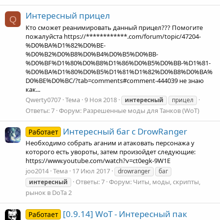
Интересный прицел
Q
Кто сможет реанимировать данный прицел??? Помогите
пожалуйста https://************.com/forum/topic/47204-
%D0%BA%D1%82%D0%BE-
%D0%B2%D0%B8%D0%B4%D0%B5%D0%BB-
%D0%BF%D1%80%D0%B8%D1%86%D0%B5%D0%BB-%D1%81-
%D0%BA%D1%80%D0%B5%D1%81%D1%82%D0%B8%D0%BA%
D0%BE%D0%BC/?tab=comments#comment-444039 не знаю
как...
Qwerty0707
Тема
9 Ноя 2018
интересный
прицел
Ответы: 7
Форум:
Разрешенные моды для Танков (WoT)
Интересный баг с DrowRanger
Работает
Необходимо собрать аганим и атаковать персонажа у
которого есть увороты, затем произойдет следующие:
https://www.youtube.com/watch?v=ct0egk-9W1E
joo2014
Тема
17 Июл 2017
drowranger
баг
Ответы: 7
Форум:
Читы, моды, скрипты,
интересный
рынок в DoTa 2
[0.9.14] WoT - Интересный пак
Работает