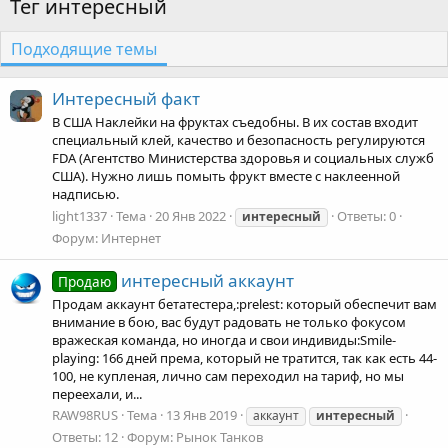
Тег интересный
Подходящие темы
Интересный факт
В США Наклейки на фруктах съедобны. В их состав входит
специальный клей, качество и безопасность регулируются
FDA (Агентство Министерства здоровья и социальных служб
США). Нужно лишь помыть фрукт вместе с наклеенной
надписью.
light1337
Тема
20 Янв 2022
Ответы: 0
интересный
Форум:
Интернет
интересный аккаунт
Продаю
Продам аккаунт бетатестера,:prelest: который обеспечит вам
внимание в бою, вас будут радовать не только фокусом
вражеская команда, но иногда и свои индивиды:Smile-
playing: 166 дней према, который не тратится, так как есть 44-
100, не купленая, лично сам переходил на тариф, но мы
переехали, и...
RAW98RUS
Тема
13 Янв 2019
аккаунт
интересный
Ответы: 12
Форум:
Рынок Танков