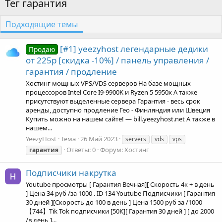
Тег гарантия
Подходящие темы
[#1] yeezyhost легендарные дедики
Продаю
от 225р [скидка -10%] / панель управления /
гарантия / продление
Хостинг мощных VPS/VDS серверов На базе мощных
процессоров Intel Core I9-9900K и Ryzen 5 5950x А также
присутствуют выделенные сервера Гарантия - весь срок
аренды, доступно продление Гео - Финляндия или Швеция
Купить можно на нашем сайте! — bill.yeezyhost.net А также в
нашем...
YeezyHost
Тема
26 Май 2023
servers
vds
vps
Ответы: 0
Форум:
Хостинг
гарантия
Подписчики накрутка
Youtube просмотры [ Гарантия Вечная][ Скорость 4к + в день
] Цена 34 руб /за 1000 . ID 134 Youtube Подписчики [ Гарантия
30 дней ][Скорость до 100 в день ] Цена 1500 руб за /1000
【744】Tik Tok подписчики [50К][ Гарантия 30 дней ] [ до 2000
/в день ]...