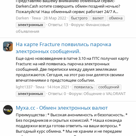
Представляю вашему вниманию обменный сервис-
Darken.Cash хотите совершить обмен поздней ночью?
Пожалуйста! Наш обменный сервис работает 24/7 А...
Darken
Тема
28 Мар 2022
быстрого
валют
обмена
Ответы: 13
Форум:
Финансовые
электронных
объявления
На карте Fracture появились парочка
электронных сообщений.
Еще одно нововведение в патче 3.10 на ПТС получил карту
Fracture: на ней появилась парочка электронных
сообщений. Две переписки между двумя земляками
продолжаются. Сегодня, на этот раз они делятся своими
впечатлениями о предстоящем событии.
light1337
Тема
14 Ноя 2021
появилась
сообщений
Ответы: 0
Форум:
Общение о VALORANT
электронных
Myxa.cc - Обмен электронных валют
Преимущества : * Высокая анонимность и безопасность. *
Без посредников и скрытых комиссий. * Наша команда
поддержки всегда готова ответить на ваши вопросы. *
Выгодный курс обмена. * Мы не храним и не передаем