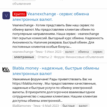
объявления
Veanexchange - сервис обмена
Крипто
V
электронных валют.
Veanexchange - Хотим представить Вам наш сервис по
обмену валют. Мы предоставляем клиентам обмен по
популярным направлениям. Наша сервис - veanexchange
Нет скрытых комиссий. Выгодный курс обмена. Надежность
Анонимность Наличие резервов. Быстрый обмен. Для
постоянных клиентов особые бонусы...
veanexchange
Тема
5 Июл 2023
валют
обмена
сервис
Ответы: 2
Форум:
Финансовые объявления
электронных
Blabla.money - надежные, быстрые обмены
электронных валют
Уважаемые форумчане! Рады приветствовать Вас на
https://blabla.money . Мы предоставляем качественные,
надежные и быстрые услуги по обмену электронной
валюты. В приоритете долгосрочное взаимовыгодное
сотрудничество с нашими клиентами. Нашим клиентам
доступны обмены электронной...
BlaBlamoney
Тема
6 Май 2023
быстрые
валют