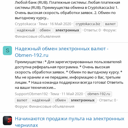
Любой банк (RUB). Платежные системы: Любая платежная
системы (RUB). Преимущества обмена в Cryptokacca.biz 1.
Очень высокая скорость обработки заявок. 2. Обмен по
выгодному курсу...
Cryptokacca
Тема
16 Май 2020
cryptokacca.biz
валют
Ответы: 0
Форум:
надёжный
обмен
электронных
Финансовые объявления
Надежный обмен электронных валют -
S
Obmen-192.ru
Преимущества : * Для зарегистрированных пользователей
доступна реферальная программа. * Очень высокая
скорость обработки заявок. * Обмен по выгодному курсу. *
Мы не храним и не передаем, информацию о Вас, третьим
лицам. * Наша команда поддержки всегда готова! Ответить
на ваши технические...
SupportObmen192
Тема
11 Май 2020
obmen-192.ru
Ответы: 0
валют
надёжный
обмен
электронных
Форум:
Финансовые объявления
Начинаются продажи пульта на электронных
чернилах