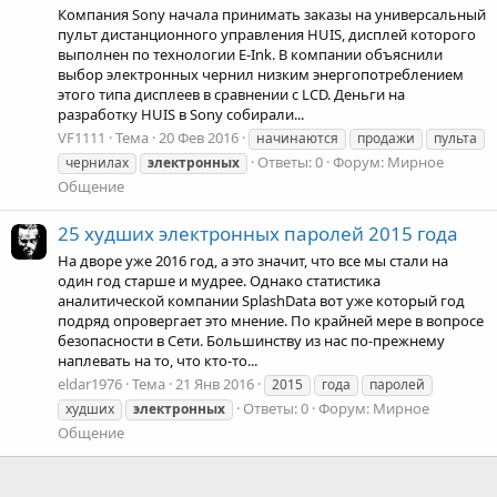
Компания Sony начала принимать заказы на универсальный
пульт дистанционного управления HUIS, дисплей которого
выполнен по технологии E-Ink. В компании объяснили
выбор электронных чернил низким энергопотреблением
этого типа дисплеев в сравнении c LCD. Деньги на
разработку HUIS в Sony собирали...
VF1111
Тема
20 Фев 2016
начинаются
продажи
пульта
Ответы: 0
Форум:
Мирное
чернилах
электронных
Общение
25 худших электронных паролей 2015 года
На дворе уже 2016 год, а это значит, что все мы стали на
один год старше и мудрее. Однако статистика
аналитической компании SplashData вот уже который год
подряд опровергает это мнение. По крайней мере в вопросе
безопасности в Сети. Большинству из нас по-прежнему
наплевать на то, что кто-то...
eldar1976
Тема
21 Янв 2016
2015
года
паролей
Ответы: 0
Форум:
Мирное
худших
электронных
Общение