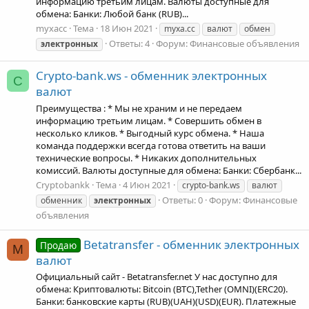
информацию третьим лицам. Валюты доступные для
обмена: Банки: Любой банк (RUB)...
myxacc
Тема
18 Июн 2021
myxa.cc
валют
обмен
Ответы: 4
Форум:
Финансовые объявления
электронных
Crypto-bank.ws - обменник электронных
C
валют
Преимущества : * Мы не храним и не передаем
информацию третьим лицам. * Совершить обмен в
несколько кликов. * Выгодный курс обмена. * Наша
команда поддержки всегда готова ответить на ваши
технические вопросы. * Никаких дополнительных
комиссий. Валюты доступные для обмена: Банки: Сбербанк...
Cryptobankk
Тема
4 Июн 2021
crypto-bank.ws
валют
Ответы: 0
Форум:
Финансовые
обменник
электронных
объявления
Betatransfer - обменник электронных
Продаю
M
валют
Официальный сайт - Betatransfer.net У нас доступно для
обмена: Криптовалюты: Bitcoin (BTC),Tether (OMNI)(ERC20).
Банки: банковские карты (RUB)(UAH)(USD)(EUR). Платежные