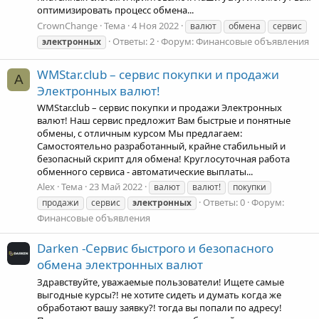
оптимизировать процесс обмена...
CrownChange
Тема
4 Ноя 2022
валют
обмена
сервис
Ответы: 2
Форум:
Финансовые объявления
электронных
WMStar.club – сервис покупки и продажи
A
Электронных валют!
WMStar.club – сервис покупки и продажи Электронных
валют! Наш сервис предложит Вам быстрые и понятные
обмены, с отличным курсом Мы предлагаем:
Самостоятельно разработанный, крайне стабильный и
безопасный скрипт для обмена! Круглосуточная работа
обменного сервиса - автоматические выплаты...
Alex
Тема
23 Май 2022
валют
валют!
покупки
Ответы: 0
Форум:
продажи
сервис
электронных
Финансовые объявления
Darken -Сервис быстрого и безопасного
обмена электронных валют
Здравствуйте, уважаемые пользователи! Ищете самые
выгодные курсы?! не хотите сидеть и думать когда же
обработают вашу заявку?! тогда вы попали по адресу!