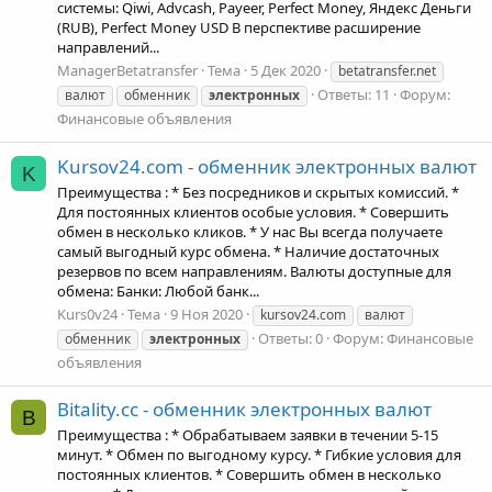
системы: Qiwi, Advcash, Payeer, Perfect Money, Яндекс Деньги
(RUB), Perfect Money USD В перспективе расширение
направлений...
ManagerBetatransfer
Тема
5 Дек 2020
betatransfer.net
Ответы: 11
Форум:
валют
обменник
электронных
Финансовые объявления
Kursov24.com - обменник электронных валют
K
Преимущества : * Без посредников и скрытых комиссий. *
Для постоянных клиентов особые условия. * Совершить
обмен в несколько кликов. * У нас Вы всегда получаете
самый выгодный курс обмена. * Наличие достаточных
резервов по всем направлениям. Валюты доступные для
обмена: Банки: Любой банк...
Kurs0v24
Тема
9 Ноя 2020
kursov24.com
валют
Ответы: 0
Форум:
Финансовые
обменник
электронных
объявления
Bitality.cc - обменник электронных валют
B
Преимущества : * Обрабатываем заявки в течении 5-15
минут. * Обмен по выгодному курсу. * Гибкие условия для
постоянных клиентов. * Совершить обмен в несколько