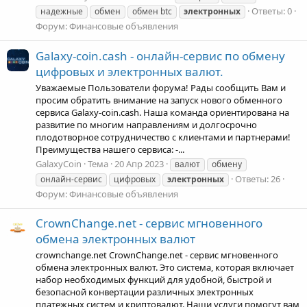
Ответы: 0
надежные
обмен
обмен btc
электронных
Форум:
Финансовые объявления
Galaxy-coin.cash - онлайн-сервис по обмену
цифровых и электронных валют.
Уважаемые Пользователи форума! Рады сообщить Вам и
просим обратить внимание на запуск нового обменного
сервиса Galaxy-coin.cash. Наша команда ориентирована на
развитие по многим направлениям и долгосрочно
плодотворное сотрудничество с клиентами и партнерами!
Преимущества нашего сервиса: -...
GalaxyCoin
Тема
20 Апр 2023
валют
обмену
Ответы: 26
онлайн-сервис
цифровых
электронных
Форум:
Финансовые объявления
CrownChange.net - сервис мгновенного
обмена электронных валют
crownchange.net CrownChange.net - сервис мгновенного
обмена электронных валют. Это система, которая включает
набор необходимых функций для удобной, быстрой и
безопасной конвертации различных электронных
платежных систем и криптовалют. Наши услуги помогут вам