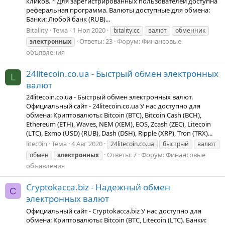
кликов. * Для зарегистрированных пользователей доступна
реферальная программа. Валюты доступные для обмена:
Банки: Любой банк (RUB)...
Bitallity
Тема
1 Ноя 2020
bitality.cc
валют
обменник
Ответы: 23
Форум:
Финансовые
электронных
объявления
24litecoin.co.ua - Быстрый обмен электронных
L
валют
24litecoin.co.ua - Быстрый обмен электронных валют.
Официальный сайт - 24litecoin.co.ua У нас доступно для
обмена: Криптовалюты: Bitcoin (BTC), Bitcoin Cash (BCH),
Ethereum (ETH), Waves, NEM (XEM), EOS, Zcash (ZEC), Litecoin
(LTC), Exmo (USD) (RUB), Dash (DSH), Ripple (XRP), Tron (TRX)...
litec0in
Тема
4 Авг 2020
24litecoin.co.ua
быстрый
валют
Ответы: 7
Форум:
Финансовые
обмен
электронных
объявления
Cryptokacca.biz - Надежный обмен
C
электронных валют
Официальный сайт - Cryptokacca.biz У нас доступно для
обмена: Криптовалюты: Bitcoin (BTC, Litecoin (LTC). Банки: