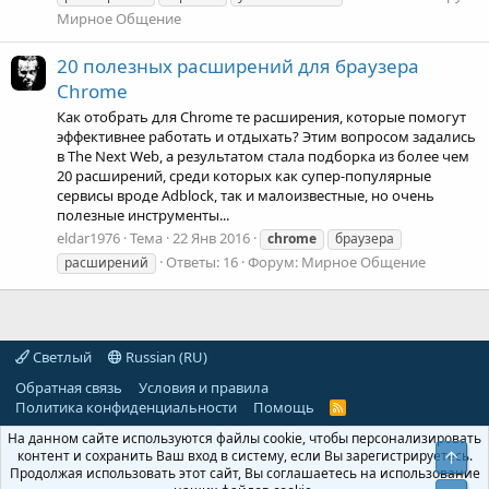
Мирное Общение
20 полезных расширений для браузера
Chrome
Как отобрать для Chrome те расширения, которые помогут
эффективнее работать и отдыхать? Этим вопросом задались
в The Next Web, а результатом стала подборка из более чем
20 расширений, среди которых как супер-популярные
сервисы вроде Adblock, так и малоизвестные, но очень
полезные инструменты...
eldar1976
Тема
22 Янв 2016
chrome
браузера
Ответы: 16
Форум:
Мирное Общение
расширений
Светлый
Russian (RU)
Обратная связь
Условия и правила
Политика конфиденциальности
Помощь
R
S
На данном сайте используются файлы cookie, чтобы персонализировать
S
контент и сохранить Ваш вход в систему, если Вы зарегистрируетесь.
Свер
Продолжая использовать этот сайт, Вы соглашаетесь на использование