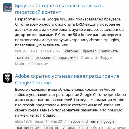
Браузер Chrome отказался запускать
пиратский контент
Разработчики из Google лишили пользователей браузера
Chrome возможности отключить DRM-защиту, которая не
даёт смотреть или копировать аудио и видео, защищённое
авторскими правами. В Chrome 56 и более ранних версиях
пользователи могут загрузить страницу chrome://plugins,
позволяющую включать или...
zet629
Тема
31 Янв 2017
chrome
браузер
запускать
Ответы: 3
Форум:
контент
отказался
пиратский
Мирное Общение
Adobe скрытно устанавливает расширение
Google Chrome
Вместе с ежемесячным обновлением, компания Adobe
тайком устанавливает расширение Google Chrome для сбора
личных данных пользователей. На неделе компании Adobe
и Microsoft представили новые ежемесячные обновления
своего софта. Однако пользователи заметили, что помимо
патчей, на их ПК было...
eldar1976
Тема
14 Янв 2017
adobe
chrome
google
Ответы: 0
Форум:
расширение
скрытно
устанавливает