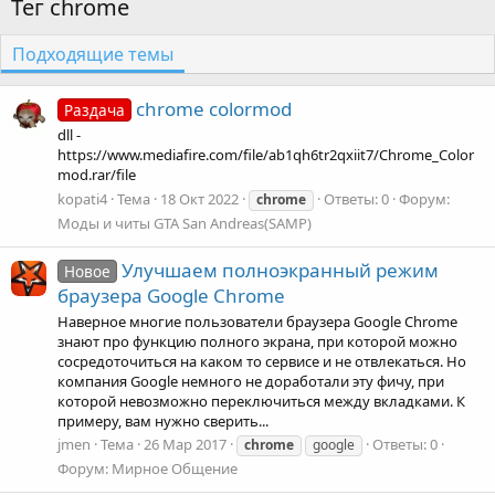
Тег chrome
Подходящие темы
chrome colormod
Раздача
dll -
https://www.mediafire.com/file/ab1qh6tr2qxiit7/Chrome_Color
mod.rar/file
kopati4
Тема
18 Окт 2022
Ответы: 0
Форум:
chrome
Моды и читы GTA San Andreas(SAMP)
Улучшаем полноэкранный режим
Новое
браузера Google Chrome
Наверное многие пользователи браузера Google Chrome
знают про функцию полного экрана, при которой можно
сосредоточиться на каком то сервисе и не отвлекаться. Но
компания Google немного не доработали эту фичу, при
которой невозможно переключиться между вкладками. К
примеру, вам нужно сверить...
jmen
Тема
26 Мар 2017
Ответы: 0
chrome
google
Форум:
Мирное Общение