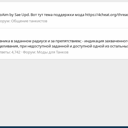
Aim by Sae Upd. Вот тут тема поддержки мода https://4cheat.org/threa
орум:
Общение танкистов
ника в заданном радиусе и за препятствием; - индикация захваченно
ливания, при недоступной заданной и доступной одной из остальных 
тветы: 4,742
Форум:
Моды для Танков