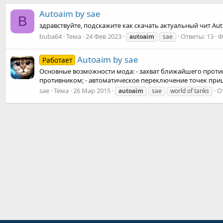
Autoaim by sae
B
здравствуйте, подскажите как скачать актуальный чит Auto
buba64
Тема
24 Фев 2023
Ответы: 13
Ф
autoaim
sae
Autoaim by sae
Работает
Основные возможности мода: - захват ближайшего против
противником; - автоматическое переключение точек прице
sae
Тема
26 Мар 2015
О
autoaim
sae
world of tanks