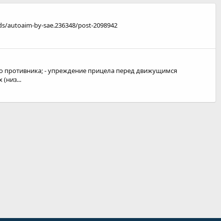
ds/autoaim-by-sae.236348/post-2098942
го противника; - упреждение прицела перед движущимся
(низ...