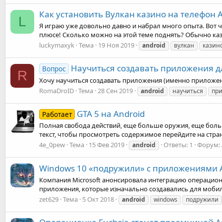
Как установить Вулкан казино на телефон A
L
Я играю уже довольно давно и набрал много опыта. Вот чт
плюсе! Сколько можно на этой теме поднять? Обычно кази
luckymaxyk
Тема
19 Ноя 2019
android
вулкан
казин
Научиться создавать приложения д
Вопрос
R
Хочу научиться создавать приложения (именно приложен
RomaDroID
Тема
28 Сен 2019
android
научиться
пр
GTA 5 на Android
Работает
Полная свобода действий, еще больше оружия, еще больш
текст, чтобы просмотреть содержимое перейдите на стра
4e_0pew
Тема
15 Фев 2019
Ответы: 1
Форум:
android
Windows 10 «подружили» с приложениями 
Компания Microsoft анонсировала интеграцию операционн
приложения, которые изначально создавались для мобиль
zet629
Тема
5 Окт 2018
android
windows
подружили