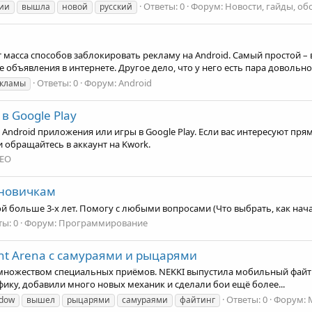
Ответы: 0
Форум:
Новости, гайды, об
ии
вышла
новой
русский
 масса способов заблокировать рекламу на Android. Самый простой 
бъявления в интернете. Другое дело, что у него есть пара довольно.
Ответы: 0
Форум:
Android
кламы
 Google Play
Android приложения или игры в Google Play. Если вас интересуют пря
 обращайтесь в аккаунт на Kwork.
EO
у новичкам
й больше 3-х лет. Помогу с любыми вопросами (Что выбрать, как начать
ы: 0
Форум:
Программирование
ght Arena с самураями и рыцарями
 и множеством специальных приёмов. NEKKI выпустила мобильный файт
ику, добавили много новых механик и сделали бои ещё более...
Ответы: 0
Форум:
dow
вышел
рыцарями
самураями
файтинг