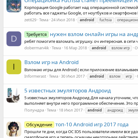
Операционка Fuchsia станет преемницей A
Корпорация Google работает над операционной системой F
работать все гаджеты Google, от ноутбуков и смартфонов P
zet629
Тема
24 Июл 2018
android
fuchsia
операцион
нужен взлом онлайн игры на андр
Требуется
D
ребят помогите взломать игрушку. оч интересная. в сети 
doberman4ik
Тема
16 Мар 2018
О
android
взлом игр
Взлом игр на Android
I
Взломаю игры для Android ( если приложение взламываем
Informerast
Тема
30 Июл 2017
android
взлом
игр
5 известных эмуляторов Андроид
5 известных эмуляторов Андроид Для начала уточним, ч
выполняет внутри него программное обеспечение. Это пр
Полундра
Тема
18 Июл 2017
android
андроид
эмул
топ-10 Android игр 2017 года
Обсуждение
Прошли те дни, когда ОС IOS пользователи имели все уд
смартфонов игр и теперь оснащен некоторыми действител