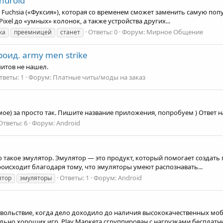
ndroid
uchsia («Фуксия»), которая со временем сможет заменить самую попу
ixel до «умных» колонок, а также устройства других...
Ответы: 0
Форум:
Мирное Общение
ка
преемницей
станет
оид. army men strike
читов не нашел.
тветы: 1
Форум:
Платные читы/моды на заказ
ое) за просто так. Пишите название приложения, попробуем ) Ответ н
Ответы: 6
Форум:
Android
то такое эмулятор. Эмулятор — это продукт, который помогает созда
оисходит благодаря тому, что эмуляторы умеют распознавать...
Ответы: 1
Форум:
Android
ятор
эмуляторы
овольствие, когда дело доходило до наличия высококачественных мо
ьно хороших игр. Play Маркета сгруппирован с нагрузками бесплатны