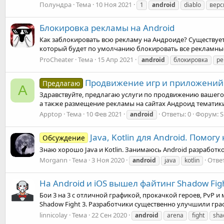
Полундра
Тема
10 Ноя 2021
1
android
diablo
верс
Блокировка рекламы на Android
Как заблокировать всю рекламу на Андроиде? Существует
который будет по умолчанию блокировать все рекламные о
ProCheater
Тема
15 Апр 2021
android
блокировка
ре
Продвижение игр и приложений в
Предлагаю
A
Здравствуйте, предлагаю услуги по продвижению вашего 
а также размещение рекламы на сайтах Андроид тематики
Apptop
Тема
10 Фев 2021
Ответы: 0
Форум:
S
android
Java, Kotlin для Android. Помог
Обсуждение
Знаю хорошо Java и Kotlin. Занимаюсь Android разработко
Morgann
Тема
3 Ноя 2020
Ответ
android
java
kotlin
На Android и iOS вышел файтинг Shadow Fi
Бои 3 на 3 с отличной графикой, прокачкой героев, PvP
Shadow Fight 3. Разработчики существенно улучшили граф
linnicolay
Тема
22 Сен 2020
android
arena
fight
sha