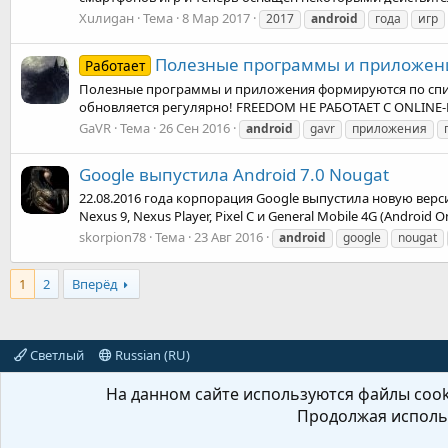
Хuлиgан
Тема
8 Мар 2017
2017
android
года
игр
Полезные программы и приложен
Работает
Полезные программы и приложения формируются по списку
обновляется регулярно! FREEDOM НЕ РАБОТАЕТ С ONLI
GaVR
Тема
26 Сен 2016
android
gavr
приложения
Google выпустила Android 7.0 Nougat
22.08.2016 года корпорация Google выпустила новую верс
Nexus 9, Nexus Player, Pixel C и General Mobile 4G (Android O
skorpion78
Тема
23 Авг 2016
android
google
nougat
1
2
Вперёд
Светлый
Russian (RU)
На данном сайте используются файлы cooki
Продолжая использ