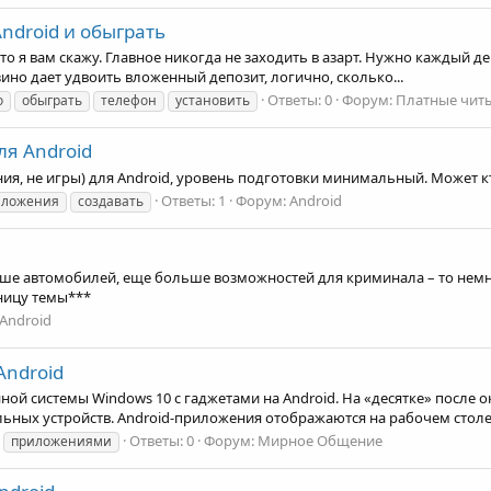
ndroid и обыграть
о я вам скажу. Главное никогда не заходить в азарт. Нужно каждый де
но дает удвоить вложенный депозит, логично, сколько...
Ответы: 0
Форум:
Платные читы
о
обыграть
телефон
установить
ля Android
ия, не игры) для Android, уровень подготовки минимальный. Может 
Ответы: 1
Форум:
Android
иложения
создавать
е автомобилей, еще больше возможностей для криминала – то немного
ницу темы***
Android
Android
ой системы Windows 10 с гаджетами на Android. На «десятке» после 
ных устройств. Android-приложения отображаются на рабочем столе.
Ответы: 0
Форум:
Мирное Общение
приложениями