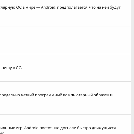
лярную ОС в мире — Android; предполагается, что на ней будут
апишу в ЛС.
ть предельно четкий программный компьютерный образец и
бильных игр. Android постоянно догнали быстро движущихся
х...