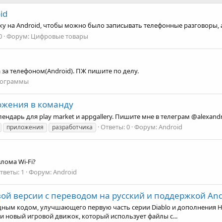
id
ку на Android, чтобы можно было записывать телефонные разговоры, 
0
Форум:
Цифровые товары
за телефоном(Android). ПЖ пишите по делу.
ограммы
ожения в команду
дарь для play market и appgallery. Пишите мне в телеграм @alexand
Ответы: 0
Форум:
Android
приложения
разработчика
злома Wi-Fi?
тветы: 1
Форум:
Android
овой версии с переводом на русский и поддержкой And
дным кодом, улучшающего первую часть серии Diablo и дополнения Hel
ки новый игровой движок, который использует файлы с...