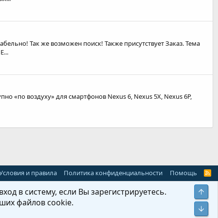
ельно! Так же возможен поиск! Также присутствует Заказ. Тема
...
но «по воздуху» для смартфонов Nexus 6, Nexus 5X, Nexus 6P,
Условия и правила
Политика конфиденциальности
Помощь
R
S
S
ход в систему, если Вы зарегистрируетесь.
Свер
ших файлов cookie.
Сниз