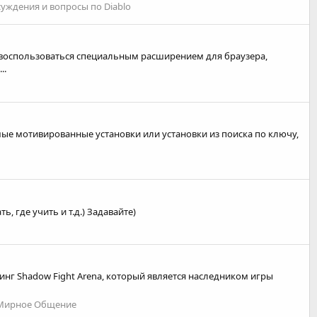
суждения и вопросы по Diablo
– воспользоваться специальным расширением для браузера,
..
мые мотивированные установки или установки из поиска по ключу,
, где учить и т.д.) Задавайте)
инг Shadow Fight Arena, который является наследником игры
Мирное Общение