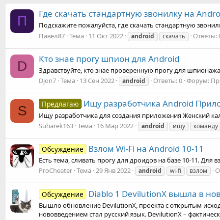
Где скачать стандартную звонилку на Andro
П
Подскажите пожалуйста, где скачать стандартную звонил
Павел87
Тема
11 Окт 2022
Ответы: 
android
скачать
Кто знае прогу шпион для Android
D
Здравствуйте, кто знае проверенную прогу для шпионажа 
Djon7
Тема
13 Сен 2022
Ответы: 0
Форум:
Пр
android
Ищу разработчика Android Прил
Предлагаю
S
Ищу разработчика для создания приложения Женский кален
Suharek163
Тема
16 Мар 2022
android
ищу
команду
Взлом Wi-Fi на Android 10-11
Обсуждение
Есть тема, сливать прогу для дроидов на базе 10-11. Для в
ProCheater
Тема
29 Янв 2022
О
android
wi-fi
взлом
Diablo 1 DevilutionX вышла в н
Обсуждение
Вышло обновление DevilutionX, проекта с открытым исхо
нововведением стал русский язык. DevilutionX – фактичес