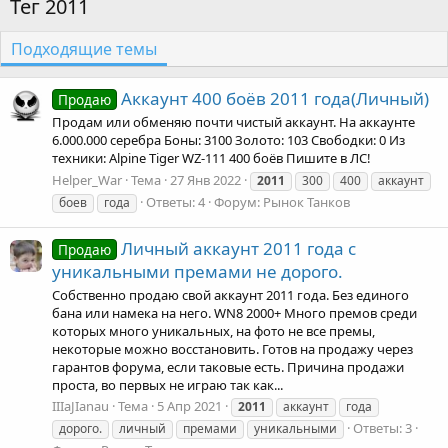
Тег 2011
Подходящие темы
Аккаунт 400 боёв 2011 года(Личный)
Продаю
Продам или обменяю почти чистый аккаунт. На аккаунте
6.000.000 серебра Боны: 3100 Золото: 103 Свободки: 0 Из
техники: Alpine Tiger WZ-111 400 боёв Пишите в ЛС!
Helper_War
Тема
27 Янв 2022
2011
300
400
аккаунт
Ответы: 4
Форум:
Рынок Танков
боев
года
Личный аккаунт 2011 года с
Продаю
уникальными премами не дорого.
Собственно продаю свой аккаунт 2011 года. Без единого
бана или намека на него. WN8 2000+ Много премов среди
которых много уникальных, на фото не все премы,
некоторые можно восстановить. Готов на продажу через
гарантов форума, если таковые есть. Причина продажи
проста, во первых не играю так как...
IIIaJIanau
Тема
5 Апр 2021
2011
аккаунт
года
Ответы: 3
дорого.
личный
премами
уникальными