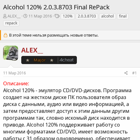
Alcohol 120% 2.0.3.8703 Final RePack
А
Д
Т
ALEX__
11 Мар 2016
120%
2.0.3.8703
alcohol
final
в
а
е
repack
т
т
г
о
а
и
В этой теме нельзя размещать новые ответы.
р
н
т
а
ALEX__
е
ч
м
а
ы
л
а
11 Мар 2016
#1
Описание:
Alcohol 120% - эмулятор CD/DVD-дисков. Программа
создает на жестком диске ПК пользователя образ
диска с данными, аудио или видео информацией, а
затем предоставляет доступ к этим данным другим
программам так, словно искомый диск находится в
приводе. Alcohol 120% поддерживает работу со
многими форматами CD/DVD, имеет возможность
работы с 31 образом одновременно, обеспечивает