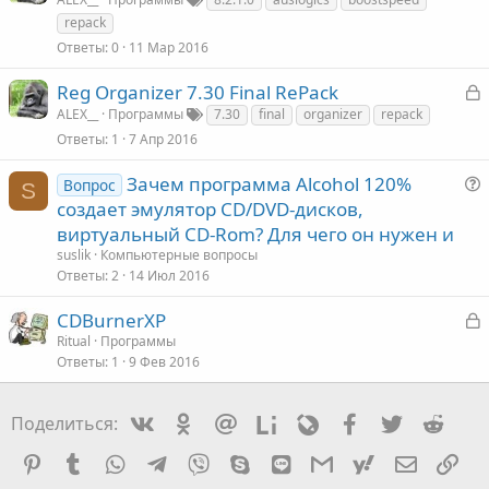
к
repack
Ответы
0
11 Мар 2016
З
Reg Organizer 7.30 Final RePack
т
а
ALEX__
Программы
7.30
final
organizer
repack
а
к
Ответы
1
7 Апр 2016
Зачем программа Alcohol 120%
Вопрос
S
создает эмулятор CD/DVD-дисков,
т
виртуальный СD-Rom? Для чего он нужен и
а
suslik
Компьютерные вопросы
Ответы
2
14 Июл 2016
с
З
CDBurnerXP
а
Ritual
Программы
Ответы
1
9 Фев 2016
к
Vkontakte
Odnoklassniki
Mail.ru
Liveinternet
Livejournal
Facebook
Twitter
Redd
Поделиться:
т
Pinterest
Tumblr
WhatsApp
Telegram
Viber
Skype
Line
Gmail
yahoomail
Электро
Сс
а