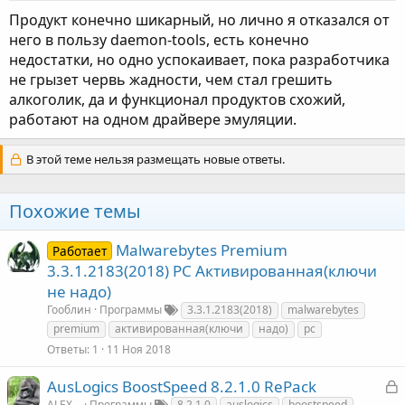
Продукт конечно шикарный, но лично я отказался от
него в пользу daemon-tools, есть конечно
недостатки, но одно успокаивает, пока разработчика
не грызет червь жадности, чем стал грешить
алкоголик, да и функционал продуктов схожий,
работают на одном драйвере эмуляции.
В этой теме нельзя размещать новые ответы.
Похожие темы
Malwarebytes Premium
Работает
3.3.1.2183(2018) РС Активированная(ключи
не надо)
Гооблин
Программы
3.3.1.2183(2018)
malwarebytes
premium
активированная(ключи
надо)
рс
Ответы
1
11 Ноя 2018
З
AusLogics BoostSpeed 8.2.1.0 RePack
а
ALEX__
Программы
8.2.1.0
auslogics
boostspeed