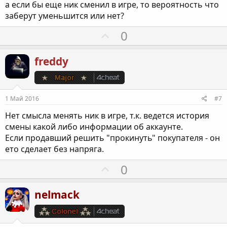
а если бы еще ник сменил в игре, то вероятность что
н
заберут уменьшится или нет?
ы
й
П
0
г
о
о
з
freddy
л
и
о
т
с
и
1 Май 2016
#7
в
Нет смысла менять ник в игре, т.к. ведется история
н
смены какой либо информации об аккаунте.
ы
Если продавший решить "прокинуть" покупателя - он
й
ето сделает без напряга.
г
П
о
0
о
л
з
о
nelmack
и
с
т