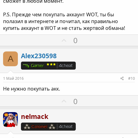
сможет в любой момент.
P.S. Прежде чем покупать аккаунт WOT, ты бы
полазил в интернете и почитал, как правильно
купить аккаунт в WOT и не стать жертвой обмана!
П
0
о
з
Alex230598
A
и
т
и
1 Май 2016
#10
в
Не нужно покупать акк.
н
ы
П
0
й
о
г
з
nelmack
о
и
л
т
о
и