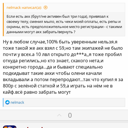
в
н
nelmack написал(а):
ы
Если есть акк (брут/не активен был три года), привязал к
й
своему телу, сменил мыло, есть чеки моей оплаты, есть репы и
скрины, есть предположительное место регистрации - с такими
г
данными могут акк забрать/вернуть ?
о
л
Ну в любом случае,100% быть уверенным нельзя.я
тоже такой же акк взял с 59,но там экипажей не было
о
почти у всех.а 10 лвл открыто до***а,,я тоже пробил
с
откуда регились,но кто знает, скакого нета,и
конкретно города...да и бывают специально
подкидыват такие акки чтобы олени качали
вкладывали а потом перепродают...так что купил я за
800р с зелёной статкой и 59,а играть на нём не в
кайф.всё равно забрать могут
Р
nelmack
е
а
П
0
к
о
ц
и