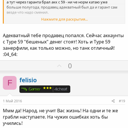
о
а тут через гаранта брал акк с 59 - ни че норм катаю уже
л
больше полугода, продавец адекватный был да и гарант сам
везде что надо сменил.
о
Нажмите для раскрытия...
с
раз писал в саппорт что утерял пароль к почте и прошу
сменить мне почту (тогда еще не было возможности менять
почту) на что саппорт дал мне ответ - смысла менять почту
Адекватный тебе продавец попался. Сейчас аккаунты
нету так как к аккаунту привязан телефон и угрозы
с Type 59 "бешеных" денег стоят! Хоть и Type 59
безопасности ни какой нет
занерфили, как только можно, но танк отличный!
:04_64:
П
0
о
з
felisio
F
и
т
и
1 Май 2016
#19
в
Ммм да! Народ. не учит Вас жизнь! На одни и те же
н
грабли наступаете. На чужих ошибках хоть бы
ы
учились!
й