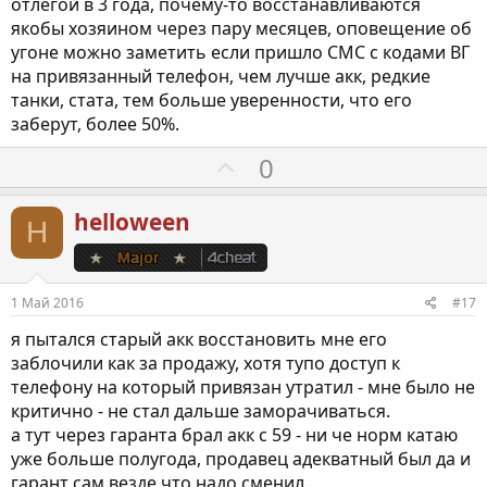
отлегой в 3 года, почему-то восстанавливаются
якобы хозяином через пару месяцев, оповещение об
угоне можно заметить если пришло СМС с кодами ВГ
на привязанный телефон, чем лучше акк, редкие
танки, стата, тем больше уверенности, что его
заберут, более 50%.
П
0
о
з
helloween
H
и
т
и
1 Май 2016
#17
в
я пытался старый акк восстановить мне его
н
заблочили как за продажу, хотя тупо доступ к
ы
телефону на который привязан утратил - мне было не
й
критично - не стал дальше заморачиваться.
г
а тут через гаранта брал акк с 59 - ни че норм катаю
о
уже больше полугода, продавец адекватный был да и
л
гарант сам везде что надо сменил.