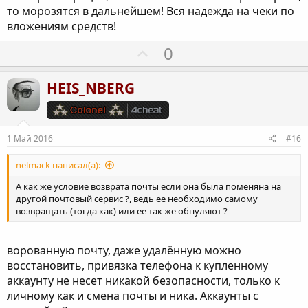
л
то морозятся в дальнейшем! Вся надежда на чеки по
о
вложениям средств!
с
П
0
о
з
HEIS_NBERG
и
т
и
1 Май 2016
#16
в
н
nelmack написал(а):
ы
А как же условие возврата почты если она была поменяна на
й
другой почтовый сервис ?, ведь ее необходимо самому
возвращать (тогда как) или ее так же обнуляют ?
г
о
л
ворованную почту, даже удалённую можно
о
восстановить, привязка телефона к купленному
с
аккаунту не несет никакой безопасности, только к
личному как и смена почты и ника. Аккаунты с