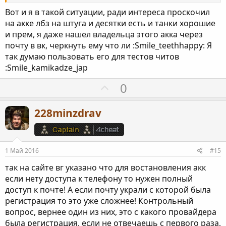
Вот и я в такой ситуации, ради интереса проскочил
на акке лбз на штуга и десятки есть и танки хорошие
и прем, я даже нашел владельца этого акка через
почту в вк, черкнуть ему что ли :Smile_teethhappy: Я
так думаю пользовать его для тестов читов
:Smile_kamikadze_jap
П
0
о
з
228minzdrav
и
т
и
1 Май 2016
#15
в
так на сайте вг указано что для востановления акк
н
если нету доступа к телефону то нужен полный
ы
доступ к почте! А если почту украли с которой была
й
регистрация то это уже сложнее! Контрольный
г
вопрос, вернее один из них, это с какого провайдера
о
была регистрация, если не отвечаешь с первого раза,