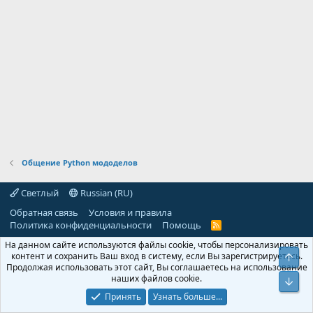
Общение Python мододелов
Светлый
Russian (RU)
Обратная связь
Условия и правила
Политика конфиденциальности
Помощь
R
S
На данном сайте используются файлы cookie, чтобы персонализировать
S
контент и сохранить Ваш вход в систему, если Вы зарегистрируетесь.
Свер
Продолжая использовать этот сайт, Вы соглашаетесь на использование
наших файлов cookie.
Сниз
Принять
Узнать больше...