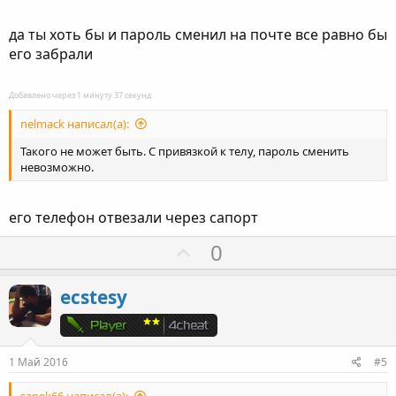
да ты хоть бы и пароль сменил на почте все равно бы
его забрали
Добавлено через 1 минуту 37 секунд
nelmack написал(а):
Такого не может быть. С привязкой к телу, пароль сменить
невозможно.
его телефон отвезали через сапорт
П
0
о
з
ecstesy
и
т
и
1 Май 2016
#5
в