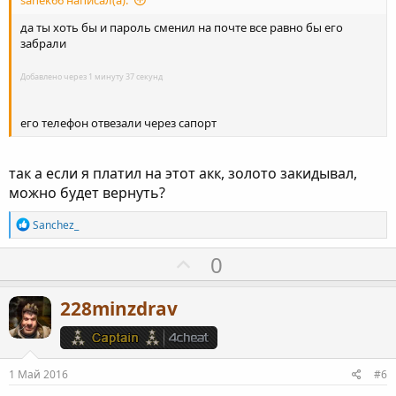
н
sanek66 написал(а):
ы
да ты хоть бы и пароль сменил на почте все равно бы его
й
забрали
г
Добавлено через 1 минуту 37 секунд
о
л
его телефон отвезали через сапорт
о
с
так а если я платил на этот акк, золото закидывал,
можно будет вернуть?
Р
Sanchez_
е
а
П
0
к
о
ц
и
з
228minzdrav
и
и
:
т
и
1 Май 2016
#6
в