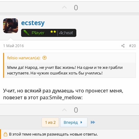
г
П
0
о
о
л
з
ecstesy
о
и
с
т
и
1 Май 2016
#20
в
н
felisio написал(а):
ы
Ммм да! Народ. не учит Вас жизнь! На одни и те же грабли
й
наступаете. На чужих ошибках хоть бы учились!
г
о
Учит, но всякий раз думаешь что пронесет меня,
л
повезет в этот раз:Smile_mellow:
о
П
0
с
о
з
Last
1 из 2
Вперёд
и
В этой теме нельзя размещать новые ответы.