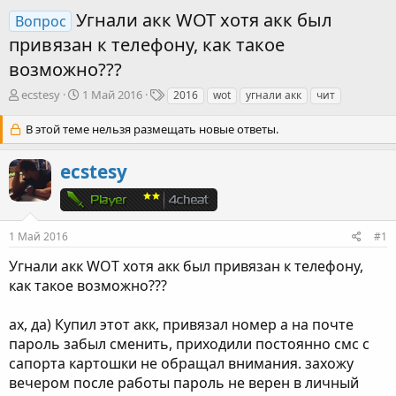
Угнали акк WOT хотя акк был
Вопрос
привязан к телефону, как такое
возможно???
А
Д
Т
ecstesy
1 Май 2016
2016
wot
угнали акк
чит
в
а
е
т
т
г
В этой теме нельзя размещать новые ответы.
о
а
и
р
н
ecstesy
т
а
е
ч
м
а
ы
л
а
1 Май 2016
#1
Угнали акк WOT хотя акк был привязан к телефону,
как такое возможно???
ах, да) Купил этот акк, привязал номер а на почте
пароль забыл сменить, приходили постоянно смс с
сапорта картошки не обращал внимания. захожу
вечером после работы пароль не верен в личный