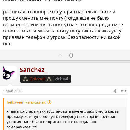
о
с
раз писал в саппорт что утерял пароль к почте и
прошу сменить мне почту (тогда еще не было
возможности менять почту) на что саппорт дал мне
ответ - смысла менять почту нету так как к аккаунту
привязан телефон и угрозы безопасности ни какой
нет
П
0
о
з
Sanchez_
и
т
и
1 Май 2016
#18
в
н
helloween написал(а):
ы
я пытался старый акк восстановить мне его заблочили как за
й
продажу, хотя тупо доступ к телефону на который привязан
утратил - мне было не критично - не стал дальше
г
заморачиваться.