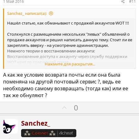
1 Май 2016
#11
с
в
н
Sanchez_ написал(а):
ы
Нашёл статью, как обманывают с продажей аккаунтов WOT !!!
й
Столкнулся с размещением нескольких "левых" объявлений о
г
продаже аккаунтов и решил написать данную тему. Стоит ли ее
о
закреплять вверху - на усмотрение администрации.
л
Немного теории о восстановлении аккаунта:
Восстановление доступа к аккаунту через службу поддержки
о
WOT идет по следующей схеме:
Нажмите для раскрытия...
с
1. Предыдущий хозяин аккаунта пишет заявку в саппорт об
утрате доступа по причине.....
А как же условие возврата почты если она была
2. Саппорт проверяет логи активности по аккаунту (с какого IP
поменяна на другой почтовый сервис ?, ведь ее
был доступ ранее, с какого осуществляется на текущий момент,
необходимо самому возвращать (тогда как) или ее
как вносились платежи и как вносятся сейчас, какие изменения
так же обнуляют ?
были произведены в ангаре, когда был привязан новый
телефон и т.п.). Наличие любых отклонений - повод для
П
0
саппорта заподозрить увод аккаунта.
3. Саппорт запрашивает по заявке об утрате доступа
о
дополнительную информацию (при этом аккаунт может быть
з
Sanchez_
заблокирован или нет - на усмотрение саппорта). Под
и
дополнительной информацией понимается: город и время
регистрации аккаунта, провайдер, чеки по оплате имущества
т