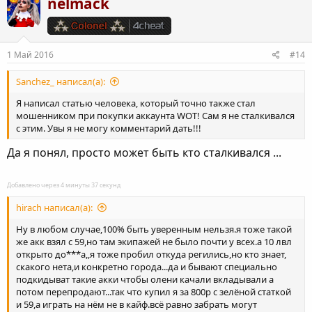
з
nelmack
и
и
:
т
и
1 Май 2016
#14
в
н
Sanchez_ написал(а):
ы
Я написал статью человека, который точно также стал
й
мошенником при покупки аккаунта WOT! Сам я не сталкивался
с этим. Увы я не могу комментарий дать!!!
г
о
Да я понял, просто может быть кто сталкивался ...
л
о
Добавлено через 4 минуты 37 секунд
с
hirach написал(а):
Ну в любом случае,100% быть уверенным нельзя.я тоже такой
же акк взял с 59,но там экипажей не было почти у всех.а 10 лвл
открыто до***а,,я тоже пробил откуда регились,но кто знает,
скакого нета,и конкретно города...да и бывают специально
подкидыват такие акки чтобы олени качали вкладывали а
потом перепродают...так что купил я за 800р с зелёной статкой
и 59,а играть на нём не в кайф.всё равно забрать могут