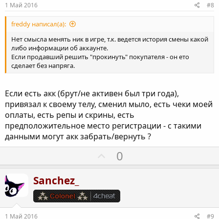
и
1 Май 2016
#8
в
н
freddy написал(а):
ы
Нет смысла менять ник в игре, т.к. ведется история смены какой
й
либо информации об аккаунте.
Если продавший решить "прокинуть" покупателя - он ето
г
сделает без напряга.
о
л
Если есть акк (брут/не активен был три года),
о
привязал к своему телу, сменил мыло, есть чеки моей
с
оплаты, есть репы и скрины, есть
предположительное место регистрации - с такими
данными могут акк забрать/вернуть ?
П
0
о
з
Sanchez_
и
т
и
1 Май 2016
#9