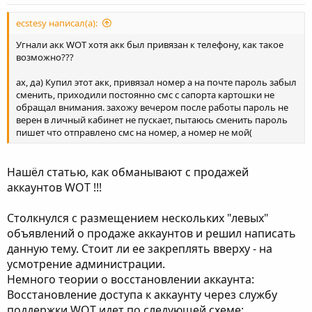
в
н
ecstesy написал(а):
ы
Угнали акк WOT хотя акк был привязан к телефону, как такое
й
возможно???
г
ах, да) Купил этот акк, привязал номер а на почте пароль забыл
о
сменить, приходили постоянно смс с сапорта картошки не
л
обращал внимания. захожу вечером после работы пароль не
верен в личный кабинет не пускает, пытаюсь сменить пароль
о
пишет что отправлено смс на номер, а номер не мой(
с
Нашёл статью, как обманывают с продажей
аккаунтов WOT !!!
Столкнулся с размещением нескольких "левых"
объявлений о продаже аккаунтов и решил написать
данную тему. Стоит ли ее закреплять вверху - на
усмотрение администрации.
Немного теории о восстановлении аккаунта:
Восстановление доступа к аккаунту через службу
поддержки WOT идет по следующей схеме: