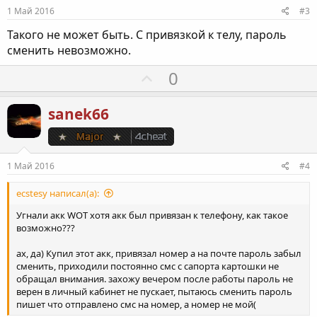
и
1 Май 2016
#3
в
Такого не может быть. С привязкой к телу, пароль
н
сменить невозможно.
ы
й
П
0
г
о
о
з
sanek66
л
и
о
т
с
и
1 Май 2016
#4
в
н
ecstesy написал(а):
ы
Угнали акк WOT хотя акк был привязан к телефону, как такое
й
возможно???
г
ах, да) Купил этот акк, привязал номер а на почте пароль забыл
о
сменить, приходили постоянно смс с сапорта картошки не
л
обращал внимания. захожу вечером после работы пароль не
верен в личный кабинет не пускает, пытаюсь сменить пароль
о
пишет что отправлено смс на номер, а номер не мой(
с