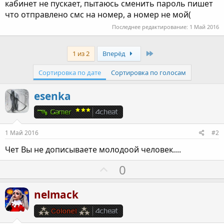
кабинет не пускает, пытаюсь сменить пароль пишет
что отправлено смс на номер, а номер не мой(
Последнее редактирование:
1 Май 2016
Last
1 из 2
Вперёд
Сортировка по дате
Сортировка по голосам
esenka
1 Май 2016
#2
Чет Вы не дописываете молодоой человек....
П
0
о
з
nelmack
и
т