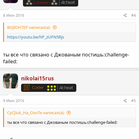
8 Июн 2016
#4
BOJlOHTEP написал(а):
https://youtu.be/hP_zUFN5Rjs
ты все что связано с Джованым постишь:challenge-
failed:
nikolai15rus
9 Июн 2016
#5
CyCJluk_Ha_OxoTe написал(а):
ты все что связано с Джованым постишь:challenge-failed: