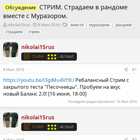
СТРИМ. Страдаем в рандоме
Обсуждение
вместе с Муразором.
А
Д
Т
nikolai15rus
8 Июн 2016
вместе
муразором.
рандоме
в
а
е
страдаем
стрим.
т
т
г
о
а
и
nikolai15rus
р
н
т
а
е
ч
м
а
ы
л
8 Июн 2016
#1
а
https://youtu.be/l3giMu4Vt9U
Ребалансный Стрим с
закрытого теста "Песочницы". Пробуем на вкус
новый Баланс 2.0! [16 июня, 18-00]
Последнее редактирование:
16 Июн 2016
nikolai15rus
8 Июн 2016
#2