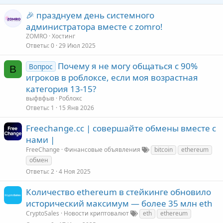
🎉 празднуем день системного
администратора вместе с zomro!
ZOMRO
Хостинг
Ответы
0
29 Июл 2025
Почему я не могу общаться с 90%
Вопрос
В
игроков в роблоксе, если моя возрастная
категория 13-15?
выфвфыв
Роблокс
Ответы
1
15 Янв 2026
Freechange.cc | совершайте обмены вместе с
нами |
FreeChange
Финансовые объявления
bitcoin
ethereum
обмен
Ответы
2
4 Ноя 2025
Количество ethereum в стейкинге обновило
исторический максимум — более 35 млн eth
CryptoSales
Новости криптовалют
eth
ethereum