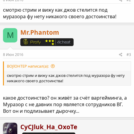
смотрю стрим и вижу как джов стелится под
муразора фу нету никакого своего достоинства!
Mr.Phantom
M
8 Июн 2016
#3
BOJlOHTEP написал(а):
смотрю стрим и вижу как джов стелится под муразора фу нету
никакого своего достоинства!
какое достоинство? он живёт за счёт варгейминга, а
Муразор с не давних пор является сотрудников ВГ.
Вот он и подлизывает дырочку...
CyCJluk_Ha_OxoTe