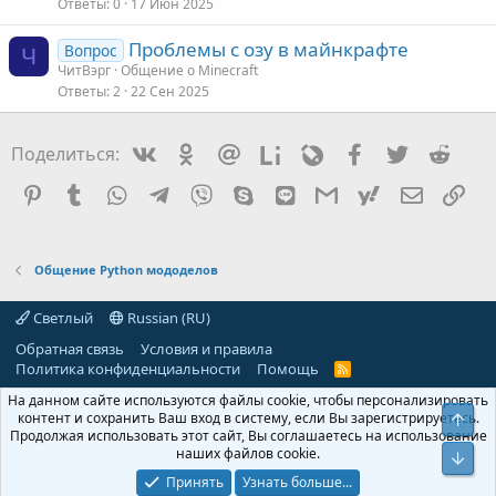
Ответы
0
17 Июн 2025
Проблемы с озу в майнкрафте
Вопрос
Ч
ЧитВэрг
Общение о Minecraft
Ответы
2
22 Сен 2025
Vkontakte
Odnoklassniki
Mail.ru
Liveinternet
Livejournal
Facebook
Twitter
Redd
Поделиться:
Pinterest
Tumblr
WhatsApp
Telegram
Viber
Skype
Line
Gmail
yahoomail
Электро
Сс
Общение Python мододелов
Светлый
Russian (RU)
Обратная связь
Условия и правила
Политика конфиденциальности
Помощь
R
S
На данном сайте используются файлы cookie, чтобы персонализировать
S
контент и сохранить Ваш вход в систему, если Вы зарегистрируетесь.
Свер
Продолжая использовать этот сайт, Вы соглашаетесь на использование
наших файлов cookie.
Сниз
Принять
Узнать больше...