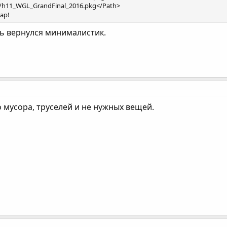
s/h11_WGL_GrandFinal_2016.pkg</Path>
ар!
ть вернулся минималистик.
о мусора, труселей и не нужных вещей.