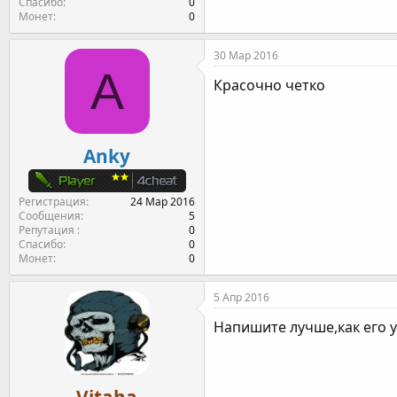
Спасибо
0
Монет
0
30 Мар 2016
A
Красочно четко
Anky
Регистрация
24 Мар 2016
Сообщения
5
Репутация
0
Спасибо
0
Монет
0
5 Апр 2016
Напишите лучше,как его 