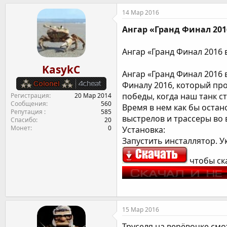
т
т
г
14 Мар 2016
о
а
и
р
н
Ангар «Гранд Финал 20
т
а
е
ч
Ангар «Гранд Финал 2016 
м
а
ы
л
KasykC
а
Ангар «Гранд Финал 2016 
Финалу 2016, который про
победы, когда наш танк с
Регистрация
20 Мар 2014
Сообщения
560
Время в нем как бы оста
Репутация
585
выстрелов и трассеры во 
Спасибо
20
Монет
0
Установка:
Запустить инсталлятор. У
чтобы ск
15 Мар 2016
Труселя на верёвочке см