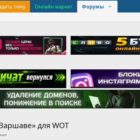
здать тему
Онлайн маркет
Форумы
 Варшаве» для WOT
нал