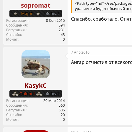
<Path type="hd">./res/package
sopromat
удаляете и будет обычный анг
Спасибо, сработало. Опя
Регистрация
8 Сен 2015
Сообщения
594
Репутация
231
Спасибо
43
Монет
0
7 Апр 2016
Ангар отчистил от всяког
KasykC
Регистрация
20 Мар 2014
Сообщения
560
Репутация
585
Спасибо
20
Монет
0