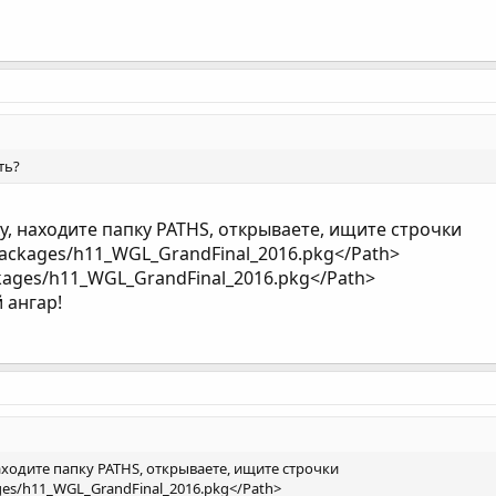
ть?
у, находите папку PATHS, открываете, ищите строчки
/packages/h11_WGL_GrandFinal_2016.pkg</Path>
ckages/h11_WGL_GrandFinal_2016.pkg</Path>
 ангар!
аходите папку PATHS, открываете, ищите строчки
ages/h11_WGL_GrandFinal_2016.pkg</Path>