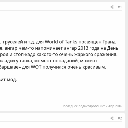
#1
руселей и т.д. для World of Tanks посвящен Гранд
, ангар чем-то напоминает ангар 2013 года на День
род и стоп-кадр какого-то очень жаркого сражения.
кладки у танка, момент попаданий, момент
в Варшаве» для WOT получился очень красивым.
вит мод.
Последнее редактирование:
7 Апр 2016
#2