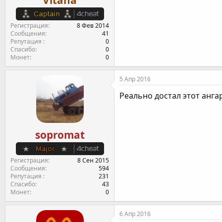
Vitaha
Регистрация
8 Фев 2014
Сообщения
41
Репутация
0
Спасибо
0
Монет
0
5 Апр 2016
Реально достал этот ангар
sopromat
Регистрация
8 Сен 2015
Сообщения
594
Репутация
231
Спасибо
43
Монет
0
6 Апр 2016