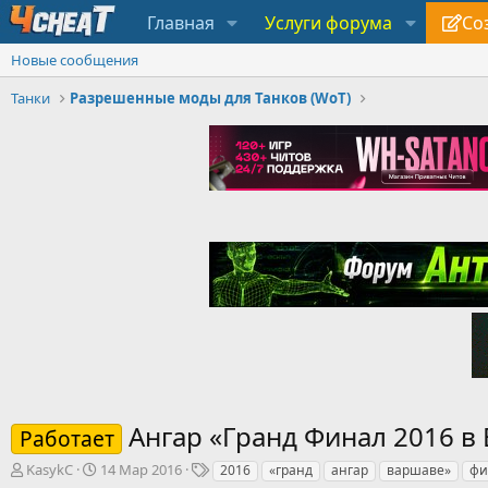
Главная
Услуги форума
Со
Новые сообщения
Танки
Разрешенные моды для Танков (WoT)
Ангар «Гранд Финал 2016 в
Работает
А
Д
Т
KasykC
14 Мар 2016
2016
«гранд
ангар
варшаве»
фи
в
а
е