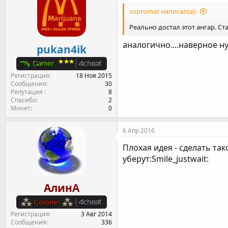
sopromat написал(а):
Реально достал этот ангар. Ст
аналогично....наверное н
pukan4ik
Регистрация
18 Ноя 2015
Сообщения
30
Репутация
8
Спасибо
2
Монет
0
6 Апр 2016
Плохая идея - сделать так
уберут:Smile_justwait:
АлинА
Регистрация
3 Авг 2014
Сообщения
336