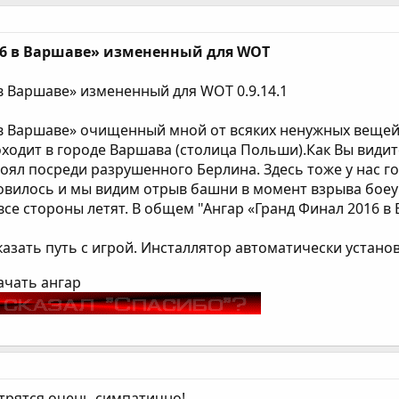
16 в Варшаве» измененный для WOT
в Варшаве» измененный для WOT 0.9.14.1
в Варшаве» очищенный мной от всяких ненужных вещей, т
ходит в городе Варшава (столица Польши).Как Вы видите
тоял посреди разрушенного Берлина. Здесь тоже у нас го
новилось и мы видим отрыв башни в момент взрыва боеу
все стороны летят. В общем "Ангар «Гранд Финал 2016 
казать путь с игрой. Инсталлятор автоматически устано
ачать ангар
отрятся очень симпатично!