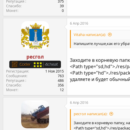
Репутация
375
Спасибо
39
Монет
0
6 Апр 2016
Vitaha написал(а):
Напишите лучше,как его убра
ресгол
Заходите в корневую папк
<Path type="sd,hd">./res
Регистрация
1 Ноя 2015
<Path type="hd">./res/pa
Сообщения
763
удаляете и будет обычный
Репутация
486
Спасибо
356
Монет
12
6 Апр 2016
ресгол написал(а):
Заходите в корневую папку, н
<Path type="sd,hd">./res/pack